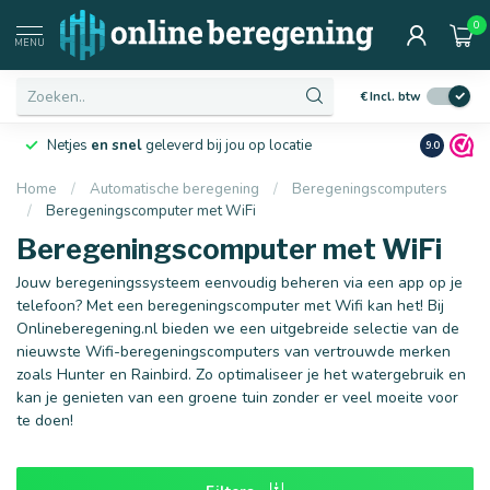
0
Afmetingen
MENU
€
Incl. btw
Netjes
en snel
geleverd bij jou op locatie
Ruim
10 j
9.0
Home
/
Automatische beregening
/
Beregeningscomputers
/
Beregeningscomputer met WiFi
16 mm
20 mm
Beregeningscomputer met WiFi
Jouw beregeningssysteem eenvoudig beheren via een app op je
telefoon? Met een beregeningscomputer met Wifi kan het! Bij
Onlineberegening.nl bieden we een uitgebreide selectie van de
nieuwste Wifi-beregeningscomputers van vertrouwde merken
zoals Hunter en Rainbird. Zo optimaliseer je het watergebruik en
kan je genieten van een groene tuin zonder er veel moeite voor
te doen!