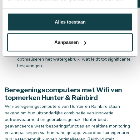
Een Wifi-beregeningscomputer voor jouw beregeningssysteem
biedt verschillende voordelen:
Toegankelijkheid
: Beheer jouw tuinberegening via een
Alles toestaan
smartphone, tablet of computer, waar je ook bent.
Flexibiliteit
: Pas beregeningsschema's eenvoudig aan op
basis van weersveranderingen of specifieke tuinbehoeften.
Aanpassen
Waterbesparing
: Geavanceerde functies zoals
weersvoorspellingskoppelingen en vochtigheidssensoren
optimaliseren het watergebruik, wat leidt tot significante
besparingen.
Beregeningscomputers met Wifi van
topmerken Hunter & Rainbird
Wifi-beregeningscomputers van Hunter en Rainbird staan
bekend om hun uitzonderlijke combinatie van innovatie,
betrouwbaarheid en gebruikersgemak. Hunter biedt
geavanceerde waterbesparingsfuncties en realtime monitoring
en aanpassingen via hun handige app, waardoor tuineigenaren
hun waterverbruik kunnen optimaliseren. Rainbird stelt