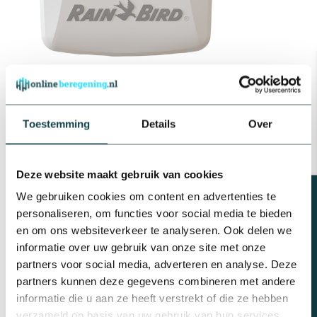
Wat doet een beregeningscomputer?
Een
beregeningscomputer
is het brein achter je
Toestemming
Details
Over
tuinirrigatiesysteem, ontworpen om het watergeven volledig te
automatiseren. Door de irrigatie van jouw tuin te reguleren, zorgt
het voor een efficiënte waterverdeling en bespaart het kostbaar
water. Koop een beregeningssysteem met wifi of voeg de Wifi-
Deze website maakt gebruik van cookies
functionaliteit toe aan je huidige beregeningscomputer en je hebt
Beregeningsplan?
We gebruiken cookies om content en advertenties te
een systeem dat je vanaf elke locatie kunt beheren. Zo heb je
personaliseren, om functies voor social media te bieden
volledige controle over jouw tuinberegening, ongeacht waar je
en om ons websiteverkeer te analyseren. Ook delen we
bent!
informatie over uw gebruik van onze site met onze
partners voor social media, adverteren en analyse. Deze
partners kunnen deze gegevens combineren met andere
De voordelen van een
informatie die u aan ze heeft verstrekt of die ze hebben
beregeningscomputer met wifi
verzameld op basis van uw gebruik van hun services.