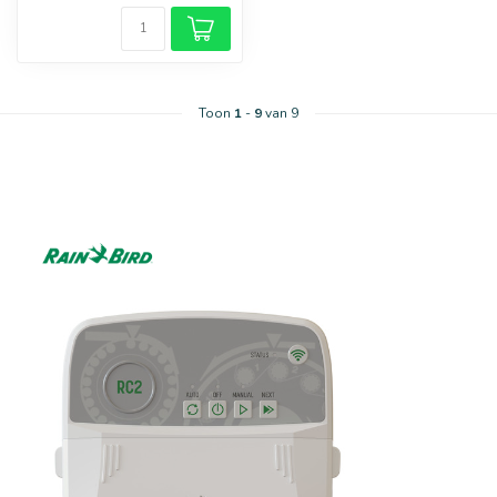
Toon
1
-
9
van 9