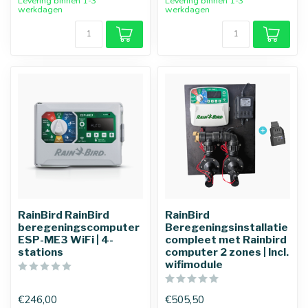
Levering binnen 1-3
Levering binnen 1-3
werkdagen
werkdagen
RainBird RainBird
RainBird
beregeningscomputer
Beregeningsinstallatie
ESP-ME3 WiFi | 4-
compleet met Rainbird
stations
computer 2 zones | Incl.
wifimodule
€246,00
€505,50