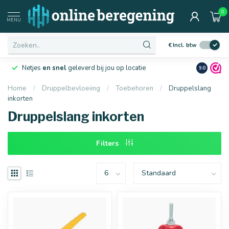
0
Afmetingen
MENU
€
Incl. btw
Netjes
en snel
geleverd bij jou op locatie
Ruim
10 j
9.0
Home
/
Druppelbevloeiing
/
Toebehoren
/
Druppelslang
inkorten
16 mm
20 mm
Druppelslang inkorten
Filters