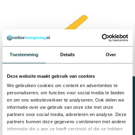
Toestemming
Details
Over
Deze website maakt gebruik van cookies
Beregeningsplan?
We gebruiken cookies om content en advertenties te
personaliseren, om functies voor social media te bieden
en om ons websiteverkeer te analyseren. Ook delen we
Snel en eenvoudig een druppelslang inkorten naar een
informatie over uw gebruik van onze site met onze
gewenste lengte? Dat kan door middel van een
kniptang
. Dit is
partners voor social media, adverteren en analyse. Deze
geschikt tot slangen met een diameter tot en met 32 mm.
partners kunnen deze gegevens combineren met andere
informatie die u aan ze heeft verstrekt of die ze hebben