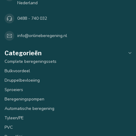
Nederland
0488 - 740 032
info@onlineberegening.nl
Categorieën
Complete beregeningssets
Bulkvoordeel
40 mm
50 mm
Druppelbevloeiing
Sproeiers
Beregeningspompen
Automatische beregening
Tyleen/PE
PVC