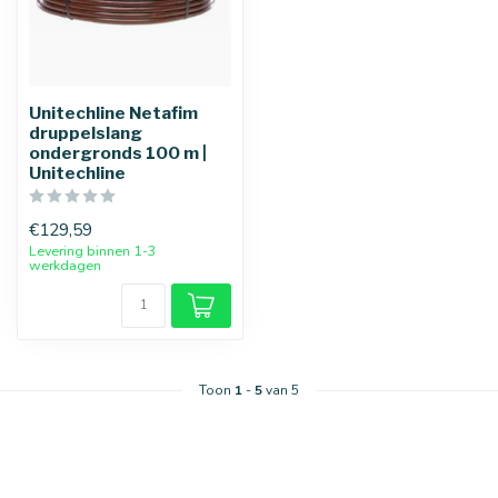
Unitechline Netafim
druppelslang
ondergronds 100 m |
Unitechline
€129,59
Levering binnen 1-3
25 mm
32 mm
werkdagen
Toon
1
-
5
van 5