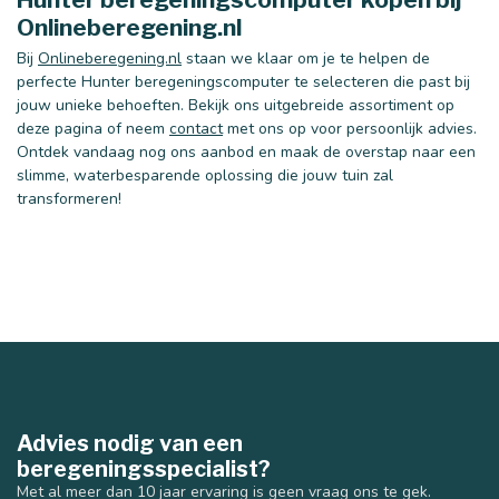
Onlineberegening.nl
Bij
Onlineberegening.nl
staan we klaar om je te helpen de
perfecte Hunter beregeningscomputer te selecteren die past bij
jouw unieke behoeften. Bekijk ons uitgebreide assortiment op
deze pagina of neem
contact
met ons op voor persoonlijk advies.
Ontdek vandaag nog ons aanbod en maak de overstap naar een
40 mm
50 mm
slimme, waterbesparende oplossing die jouw tuin zal
transformeren!
Advies nodig van een
beregeningsspecialist?
Met al meer dan 10 jaar ervaring is geen vraag ons te gek.