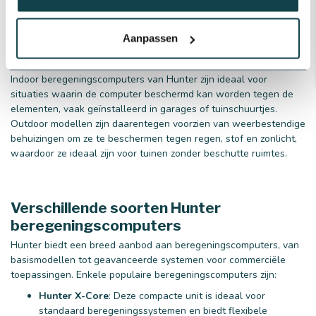
beregeningscomputer
Bij het plannen van je beregeningssysteem, is het ook cruciaal
Aanpassen
om te beslissen of een indoor of outdoor Hunter
beregeningscomputer het beste aan jouw behoeften voldoet.
Indoor beregeningscomputers van Hunter zijn ideaal voor
situaties waarin de computer beschermd kan worden tegen de
elementen, vaak geïnstalleerd in garages of tuinschuurtjes.
Outdoor modellen zijn daarentegen voorzien van weerbestendige
behuizingen om ze te beschermen tegen regen, stof en zonlicht,
waardoor ze ideaal zijn voor tuinen zonder beschutte ruimtes.
Verschillende soorten Hunter
beregeningscomputers
Hunter biedt een breed aanbod aan beregeningscomputers, van
basismodellen tot geavanceerde systemen voor commerciële
toepassingen. Enkele populaire beregeningscomputers zijn:
Hunter X-Core
: Deze compacte unit is ideaal voor
standaard beregeningssystemen en biedt flexibele