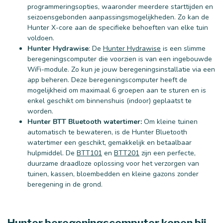
programmeringsopties, waaronder meerdere starttijden en
seizoensgebonden aanpassingsmogelijkheden. Zo kan de
Hunter X-core aan de specifieke behoeften van elke tuin
voldoen.
Hunter Hydrawise
: De
Hunter Hydrawise
is een slimme
beregeningscomputer die voorzien is van een ingebouwde
WiFi-module. Zo kun je jouw beregeningsinstallatie via een
app beheren. Deze beregeningscomputer heeft de
mogelijkheid om maximaal 6 groepen aan te sturen en is
enkel geschikt om binnenshuis (indoor) geplaatst te
worden.
Hunter BTT Bluetooth watertimer:
Om kleine tuinen
automatisch te bewateren, is de Hunter Bluetooth
watertimer een geschikt, gemakkelijk en betaalbaar
hulpmiddel. De
BTT101
en
BTT201
zijn een perfecte,
duurzame draadloze oplossing voor het verzorgen van
tuinen, kassen, bloembedden en kleine gazons zonder
beregening in de grond.
Hunter beregeningscomputer kopen bij