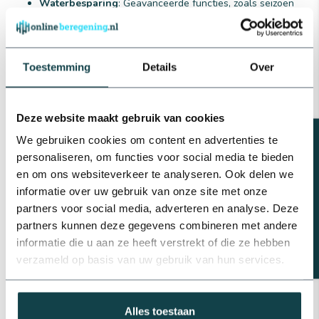
Waterbesparing
: Geavanceerde functies, zoals seizoen
aanpassingen en regensensoren, helpen bij het besparen
van water door alleen te irrigeren wanneer het nodig is.
Duurzaamheid
: Producten van Hunter zijn gebouwd om
lang mee te gaan, zelfs onder de meest uitdagende
Toestemming
Details
Over
weersomstandigheden en omgevingen.
Deze website maakt gebruik van cookies
Hoe kies je de juiste Hunter
Beregeningsplan?
We gebruiken cookies om content en advertenties te
beregeningscomputer?
personaliseren, om functies voor social media te bieden
Bij het selecteren van een Hunter beregeningscomputer is het
en om ons websiteverkeer te analyseren. Ook delen we
belangrijk om rekening te houden met de grootte van je tuin, het
informatie over uw gebruik van onze site met onze
aantal zones dat je wilt beheren, en specifieke functies die je
partners voor social media, adverteren en analyse. Deze
nodig hebt, zoals Wi-Fi-connectiviteit of integratie met slimme
partners kunnen deze gegevens combineren met andere
thuisapparaten. Overweeg ook toekomstige uitbreidingen van je
informatie die u aan ze heeft verstrekt of die ze hebben
tuin om ervoor te zorgen dat je systeem kan meegroeien met
verzameld op basis van uw gebruik van hun services.
jouw behoeften.
Alles toestaan
Indoor of outdoor Hunter