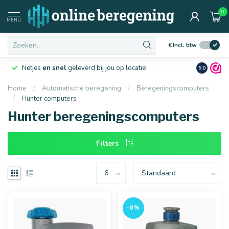
0
Afmetingen
MENU
€
Incl. btw
Netjes
en snel
geleverd bij jou op locatie
Ruim
10 j
9.0
Home
/
Automatische beregening
/
Beregeningscomputers
/
Hunter computers
16 mm
20 mm
Hunter beregeningscomputers
Filters
-8%