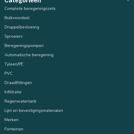
Categorieën
Complete beregeningssets
Bulkvoordeel
Druppelbevloeiing
Sproeiers
Beregeningspompen
Automatische beregening
Tyleen/PE
PVC
Draadfittingen
Infiltratie
Regenwatertank
Lijm en bevestigingsmaterialen
Merken
Fonteinen