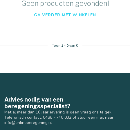
Geen producten gevonden!
GA VERDER MET WINKELEN
Toon
1
-
0
van 0
Advies nodig van een
beregeningsspecialist?
Met al meer dan 10 jaar ervaring is geen vraag ons te gek.
Telefonisch contact: 0488 - 740 032 of stuur een mail naar
info@onlineberegening.nl