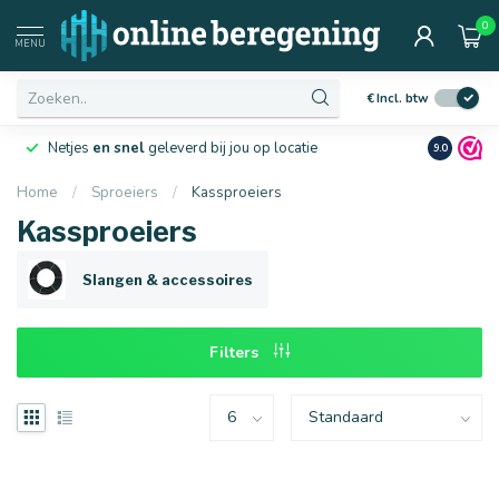
0
Afmetingen
MENU
€
Incl. btw
Netjes
en snel
geleverd bij jou op locatie
Ruim
10 j
9.0
Home
/
Sproeiers
/
Kassproeiers
Kassproeiers
16 mm
20 mm
Slangen & accessoires
Filters