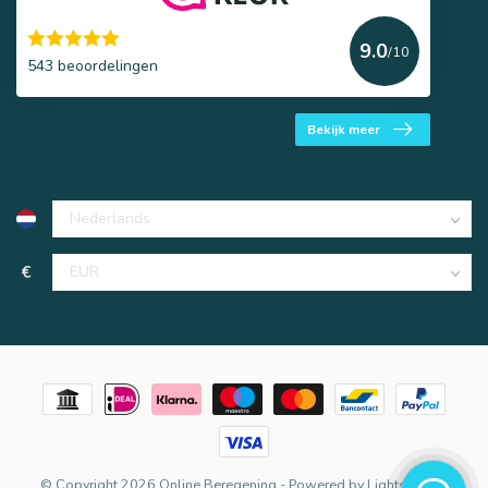
9.0
/10
543 beoordelingen
Bekijk meer
€
© Copyright 2026 Online Beregening
- Powered by
Lightspeed
-