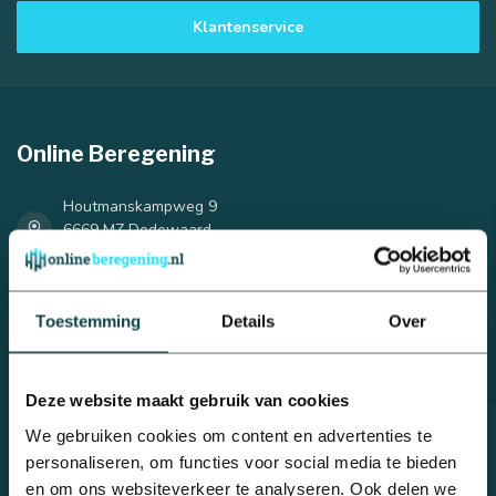
Klantenservice
Online Beregening
25 mm
32 mm
Houtmanskampweg 9
6669 MZ Dodewaard
Nederland
0488 - 740 032
Toestemming
Details
Over
info@onlineberegening.nl
Deze website maakt gebruik van cookies
Categorieën
We gebruiken cookies om content en advertenties te
personaliseren, om functies voor social media te bieden
Complete beregeningssets
en om ons websiteverkeer te analyseren. Ook delen we