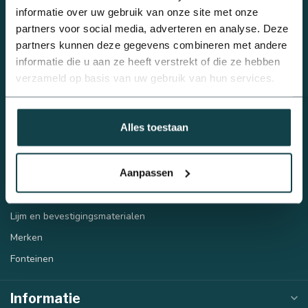
Beregeningsplan?
Bulkvoordeel
informatie over uw gebruik van onze site met onze
Druppelbevloeiing
partners voor social media, adverteren en analyse. Deze
partners kunnen deze gegevens combineren met andere
Sproeiers
informatie die u aan ze heeft verstrekt of die ze hebben
Beregeningspompen
verzameld op basis van uw gebruik van hun services.
Automatische beregening
Tyleen/PE
Alles toestaan
PVC
Draadfittingen
Aanpassen
Infiltratie
Regenwatertank
Lijm en bevestigingsmaterialen
Merken
Fonteinen
Informatie