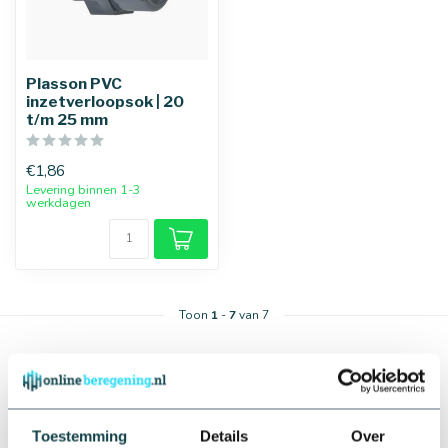
Plasson PVC
inzetverloopsok | 20
t/m 25 mm
€1,86
Levering binnen 1-3
werkdagen
Toon
1
-
7
van 7
Toestemming
Details
Over