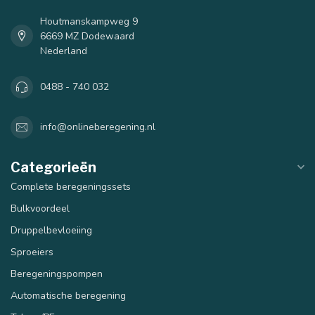
Houtmanskampweg 9
6669 MZ Dodewaard
Nederland
0488 - 740 032
40 mm
50 mm
info@onlineberegening.nl
Categorieën
Complete beregeningssets
Bulkvoordeel
Druppelbevloeiing
Sproeiers
Beregeningspompen
Automatische beregening