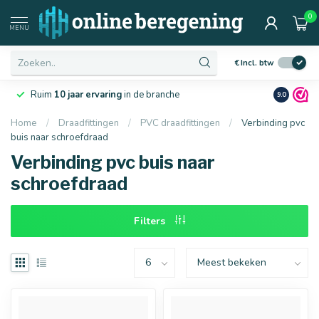
0
Afmetingen
MENU
€
Incl. btw
Laagste
prijsgarantie
van Nederland
Netjes
en 
9.0
Home
/
Draadfittingen
/
PVC draadfittingen
/
Verbinding pvc
buis naar schroefdraad
16 mm
20 mm
Verbinding pvc buis naar
schroefdraad
Filters