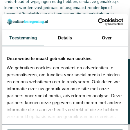
onderhoud of wijzigingen nodig hebben, omdat ze gemakkelijk
kunnen worden vastgedraaid of losgemaakt zonder lijm of
lassen. Afhankelijk van de toepassing zijn ze verkrijgbaar in
diverse materialen, zoals PP, PVC en RVS, en in verschillende
maten en vormen. Door hun veelzijdigheid en gebruiksgemak zijn
draadfittingen een onmisbaar onderdeel geworden in vele leiding
Toestemming
Details
Over
installaties.
Deze website maakt gebruik van cookies
Waarom kiezen voor PP draadfittingen?
Beregeningsplan?
We gebruiken cookies om content en advertenties te
PP, oftewel polypropyleen, is een populair materiaal voor
personaliseren, om functies voor social media te bieden
draadfittingen en dat is niet zonder redenen:
en om ons websiteverkeer te analyseren. Ook delen we
Duurzaamheid:
PP draadfittingen zijn zeer resistent tegen
informatie over uw gebruik van onze site met onze
chemische stoffen en slijtage. Dit betekent dat ze een
lange levensduur hebben, waardoor je op lange termijn
partners voor social media, adverteren en analyse. Deze
bespaart.
partners kunnen deze gegevens combineren met andere
Temperatuurbestendigheid:
Deze fittingen kunnen zowel
informatie die u aan ze heeft verstrekt of die ze hebben
lage als hoge temperaturen aan zonder te vervormen. Dit
verzameld op basis van uw gebruik van hun services.
maakt ze geschikt voor diverse klimaatomstandigheden.
Flexibiliteit:
PP is een flexibel materiaal. Hierdoor kunnen