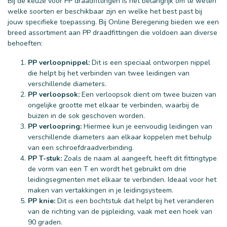
Bij de keuze voor PP draadfittingen is het belangrijk om te weten
welke soorten er beschikbaar zijn en welke het best past bij
jouw specifieke toepassing. Bij Online Beregening bieden we een
breed assortiment aan PP draadfittingen die voldoen aan diverse
behoeften:
PP verloopnippel:
Dit is een speciaal ontworpen nippel
die helpt bij het verbinden van twee leidingen van
verschillende diameters.
PP verloopsok:
Een verloopsok dient om twee buizen van
ongelijke grootte met elkaar te verbinden, waarbij de
buizen in de sok geschoven worden.
PP verloopring:
Hiermee kun je eenvoudig leidingen van
verschillende diameters aan elkaar koppelen met behulp
van een schroefdraadverbinding.
PP T-stuk:
Zoals de naam al aangeeft, heeft dit fittingtype
de vorm van een T en wordt het gebruikt om drie
leidingsegmenten met elkaar te verbinden. Ideaal voor het
maken van vertakkingen in je leidingsysteem.
PP knie:
Dit is een bochtstuk dat helpt bij het veranderen
van de richting van de pijpleiding, vaak met een hoek van
90 graden.