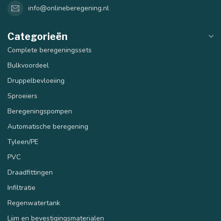
info@onlineberegening.nl
Categorieën
Complete beregeningssets
Bulkvoordeel
Druppelbevloeiing
Sproeiers
Beregeningspompen
Automatische beregening
Tyleen/PE
PVC
Draadfittingen
Infiltratie
Regenwatertank
Lijm en bevestigingsmaterialen