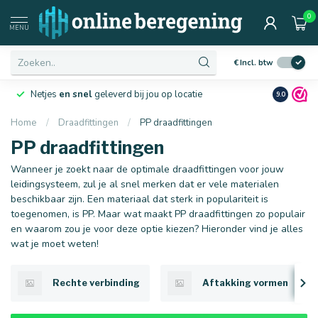
0
Afmetingen
MENU
€
Incl. btw
Netjes
en snel
geleverd bij jou op locatie
Ruim
10 j
9.0
Home
/
Draadfittingen
/
PP draadfittingen
PP draadfittingen
16 mm
20 mm
Wanneer je zoekt naar de optimale draadfittingen voor jouw
leidingsysteem, zul je al snel merken dat er vele materialen
beschikbaar zijn. Een materiaal dat sterk in populariteit is
toegenomen, is PP. Maar wat maakt PP draadfittingen zo populair
en waarom zou je voor deze optie kiezen? Hieronder vind je alles
wat je moet weten!
Rechte verbinding
Aftakking vormen