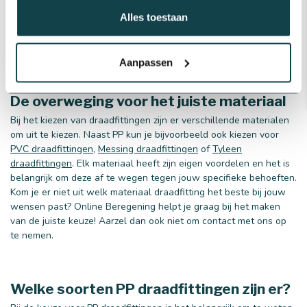
de fittingen beweging en schokken goed opvangen zonder
Alles toestaan
te breken.
Milieuvriendelijk:
Polypropyleen is recyclebaar, wat
bijdraagt aan een duurzamere planeet.
Aanpassen
De overweging voor het juiste materiaal
Bij het kiezen van draadfittingen zijn er verschillende materialen
om uit te kiezen. Naast PP kun je bijvoorbeeld ook kiezen voor
PVC draadfittingen
,
Messing draadfittingen
of
Tyleen
draadfittingen
. Elk materiaal heeft zijn eigen voordelen en het is
belangrijk om deze af te wegen tegen jouw specifieke behoeften.
Kom je er niet uit welk materiaal draadfitting het beste bij jouw
wensen past? Online Beregening helpt je graag bij het maken
van de juiste keuze! Aarzel dan ook niet om contact met ons op
te nemen.
Welke soorten PP draadfittingen zijn er?