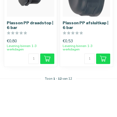
25 mm
32 mm
Plasson PP draadstop |
Plasson PP afsluitkap |
6 bar
6 bar
€0,80
€0,53
Levering binnen 1-3
Levering binnen 1-3
werkdagen
werkdagen
Toon
1
-
12
van 12