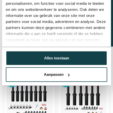
Beregeningsplan?
personaliseren, om functies voor social media te bieden
en om ons websiteverkeer te analyseren. Ook delen we
informatie over uw gebruik van onze site met onze
Hunter Hunter PGJ-04
Hunter Hunter PGJ-04
partners voor social media, adverteren en analyse. Deze
sproeierset compleet |
sproeierset zonder
12 sproeiers
tyleenslang | 12
partners kunnen deze gegevens combineren met andere
sproeiers
informatie die u aan ze heeft verstrekt of die ze hebben
verzameld op basis van uw gebruik van hun services.
€271,79
€301,99
€524,79
Levering binnen 1-3
Neem contact met ons op.
werkdagen
Alles toestaan
Aanpassen
-10%
-10%