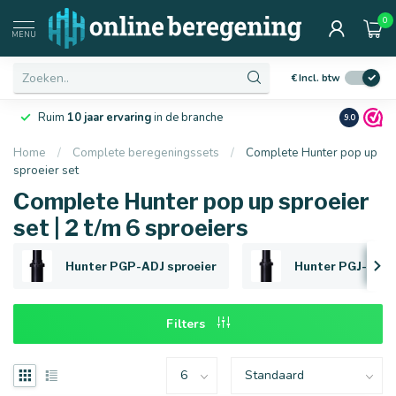
0
Afmetingen
MENU
€
Incl. btw
Ruim
10 jaar ervaring
in de branche
9.0
Home
/
Complete beregeningssets
/
Complete Hunter pop up
sproeier set
16 mm
20 mm
Complete Hunter pop up sproeier
set | 2 t/m 6 sproeiers
Hunter PGP-ADJ sproeier
Hunter PGJ-04 s
Filters