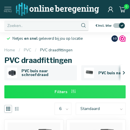
0
Afmetingen
MENU
€
Incl. btw
Netjes
en snel
geleverd bij jou op locatie
Ruim
10 j
9.0
Home
/
PVC
/
PVC draadfittingen
PVC draadfittingen
16 mm
20 mm
PVC buis naar
PVC buis naar s
schroefdraad
Filters