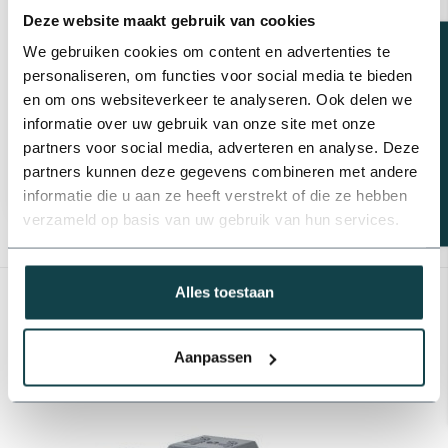
Deze website maakt gebruik van cookies
Plasson PVC
Plasson PVC slangtule |
Beregeningsplan?
We gebruiken cookies om content en advertenties te
tankdoorvoer 1x EPDM
16 t/m 63 mm
| 16 t/m 75 mm
personaliseren, om functies voor social media te bieden
en om ons websiteverkeer te analyseren. Ook delen we
€11,89
€0,61
informatie over uw gebruik van onze site met onze
Levering binnen 1-3
Levering binnen 1-3
partners voor social media, adverteren en analyse. Deze
werkdagen
werkdagen
partners kunnen deze gegevens combineren met andere
informatie die u aan ze heeft verstrekt of die ze hebben
verzameld op basis van uw gebruik van hun services.
Toon
1
-
14
van 14
Alles toestaan
Aanpassen