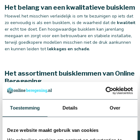
Het belang van een kwalitatieve buisklem
Hoewel het misschien verleidelijk is om te bezuinigen op iets dat
zo eenvoudig is als een buisklem, is de waarheid dat de
kwaliteit
er echt toe doet. Een hoogwaardige buisklem kan jarenlang
meegaan en zorgt voor een betrouwbare en stabiele installatie,
terwijl goedkopere modellen misschien niet de druk aankunnen
en kunnen leiden tot
lekkages en schade
.
Het assortiment buisklemmen van Online
Beregening
Bij Online Beregening hebben we een ruim assortiment aan
buisklemmen om aan je behoeften te voldoen. Of je nu op zoek
bent naar buisklemmen met beugel voor een grootschalig
Toestemming
Details
Over
project, of eenvoudige buisklemmen zonder beugel voor een
kleiner doe-het-zelf-project, wij hebben je gedekt. Al onze
buisklemmen zijn van de hoogste kwaliteit en zijn ontworpen om
zowel duurzaamheid als prestaties te bieden. Bekijk ons aanbod:
Deze website maakt gebruik van cookies
We gebruiken cookies om content en advertenties te