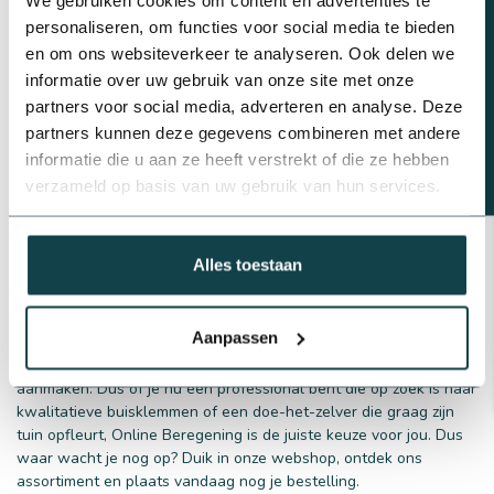
Beregeningsplan?
Buisklem zonder beugel
personaliseren, om functies voor social media te bieden
Buisklem met beugel
en om ons websiteverkeer te analyseren. Ook delen we
informatie over uw gebruik van onze site met onze
partners voor social media, adverteren en analyse. Deze
Waarom kiezen voor Online Beregening?
partners kunnen deze gegevens combineren met andere
informatie die u aan ze heeft verstrekt of die ze hebben
Als het gaat om jouw beregeningssysteem, begrijpen we dat je
het beste wilt. Daarom bieden wij bij Online Beregening niet
verzameld op basis van uw gebruik van hun services.
alleen een breed scala aan producten, maar ook een
uitzonderlijke
klantenservice
. Ons gespecialiseerde team staat
altijd klaar om je te helpen met al jouw vragen over beregening
Alles toestaan
en we zorgen ervoor dat je de juiste buisklemmen voor jouw
project vindt.
Aanpassen
Daarnaast bieden wij
exclusieve aanbiedingen en
kortingscodes voor hoveniers
die een account bij ons
aanmaken. Dus of je nu een professional bent die op zoek is naar
kwalitatieve buisklemmen of een doe-het-zelver die graag zijn
tuin opfleurt, Online Beregening is de juiste keuze voor jou. Dus
waar wacht je nog op? Duik in onze webshop, ontdek ons
assortiment en plaats vandaag nog je bestelling.