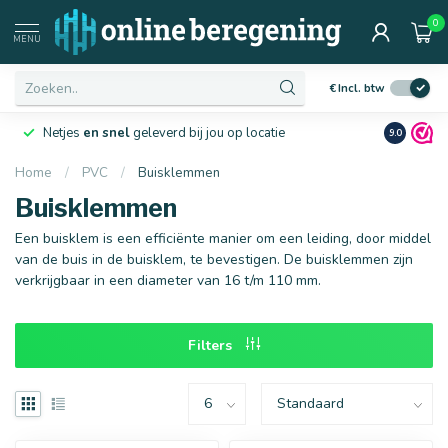
0
Afmetingen
MENU
€
Incl. btw
Netjes
en snel
geleverd bij jou op locatie
Ruim
10 j
9.0
Home
/
PVC
/
Buisklemmen
Buisklemmen
16 mm
20 mm
Een buisklem is een efficiënte manier om een leiding, door middel
van de buis in de buisklem, te bevestigen. De buisklemmen zijn
verkrijgbaar in een diameter van 16 t/m 110 mm.
Filters