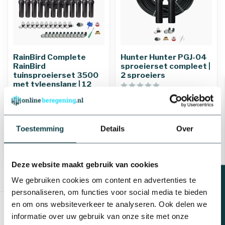
RainBird Complete
Hunter Hunter PGJ-04
RainBird
sproeierset compleet |
tuinsproeierset 3500
2 sproeiers
met tyleenslang | 12
sproeiers
€386,28
€163,71
€145,80
Levering binnen 3-4
Toestemming
Details
Levering binnen 1-3
Over
werkdagen
werkdagen
Deze website maakt gebruik van cookies
Beregeningsplan?
We gebruiken cookies om content en advertenties te
Toon
1
-
10
van 10
personaliseren, om functies voor social media te bieden
en om ons websiteverkeer te analyseren. Ook delen we
informatie over uw gebruik van onze site met onze