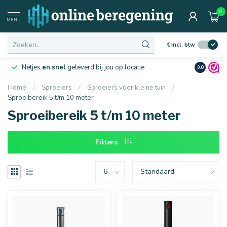
0
Afmetingen
MENU
€
Incl. btw
Netjes
en snel
geleverd bij jou op locatie
Ruim
10 j
9.0
Home
/
Sproeiers
/
Sproeiers voor kleine tuin
/
Sproeibereik 5 t/m 10 meter
16 mm
20 mm
Sproeibereik 5 t/m 10 meter
Filters