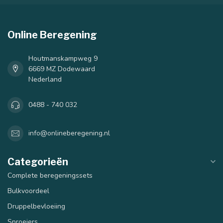
40 mm
50 mm
Online Beregening
Houtmanskampweg 9
6669 MZ Dodewaard
Nederland
0488 - 740 032
info@onlineberegening.nl
Categorieën
Complete beregeningssets
Bulkvoordeel
Druppelbevloeiing
Sproeiers