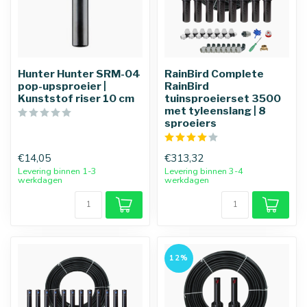
Hunter Hunter SRM-04
RainBird Complete
pop-upsproeier |
RainBird
25 mm
32 mm
Kunststof riser 10 cm
tuinsproeierset 3500
met tyleenslang | 8
sproeiers
€14,05
€313,32
Levering binnen 1-3
Levering binnen 3-4
werkdagen
werkdagen
12%