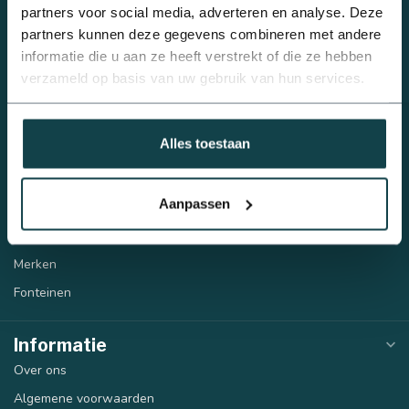
Sproeiers
partners voor social media, adverteren en analyse. Deze
partners kunnen deze gegevens combineren met andere
Beregeningspompen
informatie die u aan ze heeft verstrekt of die ze hebben
Automatische beregening
verzameld op basis van uw gebruik van hun services.
Tyleen/PE
PVC
Alles toestaan
Draadfittingen
Infiltratie
Aanpassen
Regenwatertank
Lijm en bevestigingsmaterialen
Merken
Fonteinen
Informatie
Over ons
Algemene voorwaarden