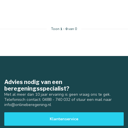
Toon
1
-
0
van 0
Advies nodig van een
beregeningsspecialist?
Met al meer dan 10 jaar ervaring is geen vraag ons te gek.
Telefonisch contact: 0488 - 740 032 of stuur een mail naar
info@onlineberegening.nl
Klantenservice