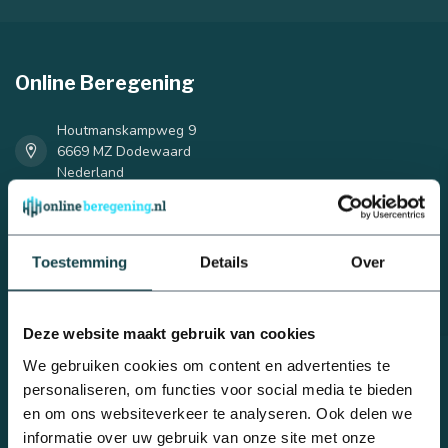
Online Beregening
Houtmanskampweg 9
25 mm
32 mm
6669 MZ Dodewaard
Nederland
0488 - 740 032
Toestemming
Details
Over
info@onlineberegening.nl
Deze website maakt gebruik van cookies
Categorieën
Beregeningsplan?
Complete beregeningssets
We gebruiken cookies om content en advertenties te
personaliseren, om functies voor social media te bieden
Bulkvoordeel
en om ons websiteverkeer te analyseren. Ook delen we
Druppelbevloeiing
informatie over uw gebruik van onze site met onze