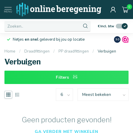
0
Afmetingen
MENU
€
Incl. btw
Netjes
en snel
geleverd bij jou op locatie
Ruim
10 j
9.0
Home
/
Draadfittingen
/
PP draadfittingen
/
Verbuigen
Verbuigen
16 mm
20 mm
Filters
Geen producten gevonden!
GA VERDER MET WINKELEN