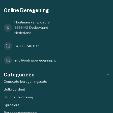
Online Beregening
40 mm
50 mm
Houtmanskampweg 9
6669 MZ Dodewaard
Nederland
0488 - 740 032
info@onlineberegening.nl
Categorieën
Complete beregeningssets
Bulkvoordeel
Druppelbevloeiing
Sproeiers
Beregeningspompen