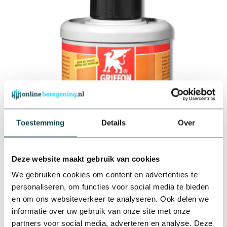
Toestemming
Details
Over
Deze website maakt gebruik van cookies
We gebruiken cookies om content en advertenties te
personaliseren, om functies voor social media te bieden
Om een
pvc buis
te kunnen plaatsen, heb je lijm en montage
en om ons websiteverkeer te analyseren. Ook delen we
nodig om de installatie makkelijk te laten verlopen. Maak gebruik
informatie over uw gebruik van onze site met onze
van de
Griffon lijm
om koppelingen aan een
pvc buis
te plaatsen
partners voor social media, adverteren en analyse. Deze
en
Griffon reiniger
om de buis en koppelingen van tevoren te