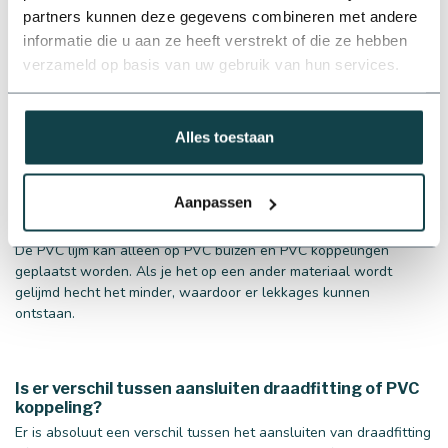
reinigen. Kort de pvc buis in door middel van de
kniptang
.
partners kunnen deze gegevens combineren met andere
informatie die u aan ze heeft verstrekt of die ze hebben
verzameld op basis van uw gebruik van hun services.
Zo bieden wij diverse lijm en montagehulpmiddelen aan voor de
pvc buis om de installatie makkelijker te maken. Bekijk ons
assortiment met hoogwaardige producten voor een scherpe prijs!
Alles toestaan
Aanpassen
Kan de PVC lijm ook op andere materialen gebruikt
worden?
De PVC lijm kan alleen op PVC buizen en PVC koppelingen
geplaatst worden. Als je het op een ander materiaal wordt
gelijmd hecht het minder, waardoor er lekkages kunnen
ontstaan.
Is er verschil tussen aansluiten draadfitting of PVC
koppeling?
Er is absoluut een verschil tussen het aansluiten van draadfitting