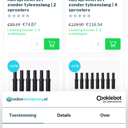
zonder tyleenslang | 2
zonder tyleenslang | 4
sproeiers
sproeiers
€74,87
€116,54
€83,19
€129,50
Levering binnen 1-3
Levering binnen 1-3
werkdagen
werkdagen
-10%
-10%
Toestemming
Details
Over
Hunter Hunter PGP-
Hunter Hunter PGP-
ADJ sproeierset
ADJ sproeierset