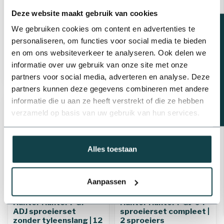
zonder tyleenslang | 6
zonder tyleenslang | 8
sproeiers
sproeiers
Deze website maakt gebruik van cookies
Beregeningsplan?
We gebruiken cookies om content en advertenties te
€158,23
€225,40
€175,81
€250,42
personaliseren, om functies voor social media te bieden
Levering binnen 1-3
Levering binnen 1-3
en om ons websiteverkeer te analyseren. Ook delen we
werkdagen
werkdagen
informatie over uw gebruik van onze site met onze
partners voor social media, adverteren en analyse. Deze
partners kunnen deze gegevens combineren met andere
informatie die u aan ze heeft verstrekt of die ze hebben
-10%
12%
verzameld op basis van uw gebruik van hun services.
Alles toestaan
Aanpassen
Hunter Hunter PGP-
Hunter Hunter PGJ-04
ADJ sproeierset
sproeierset compleet |
zonder tyleenslang | 12
2 sproeiers