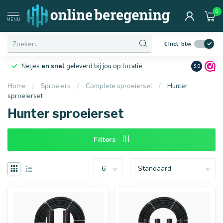
0
Afmetingen
MENU
€
Incl. btw
Netjes
en snel
geleverd bij jou op locatie
Ruim
10 j
9.0
Home
/
Sproeiers
/
Complete sproeierset
/
Hunter
sproeierset
16 mm
20 mm
Hunter sproeierset
Filters