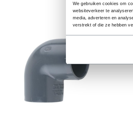
We gebruiken cookies om cont
websiteverkeer te analyseren
media, adverteren en analys
verstrekt of die ze hebben v
Eenvoudig ee
40 mm
Daarnaast bie
hieronder on
90 mm