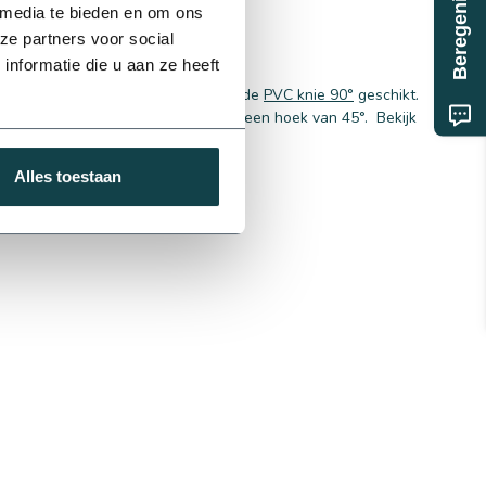
 media te bieden en om ons
ze partners voor social
nformatie die u aan ze heeft
uigen in een hoek van 90 graden is de
PVC knie 90°
geschikt.
75 mm
cht kan vormen en een
pvc knie
in een hoek van 45°. Bekijk
Alles toestaan