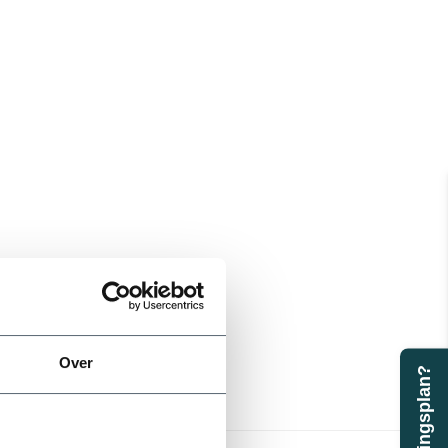
Over
Beregeningsplan?
32 mm