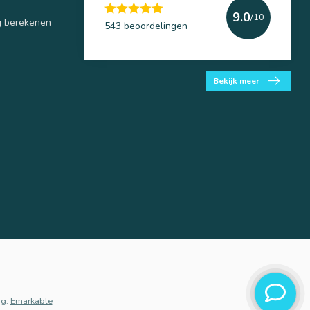
9.0
/10
g berekenen
543 beoordelingen
Bekijk meer
g:
Emarkable