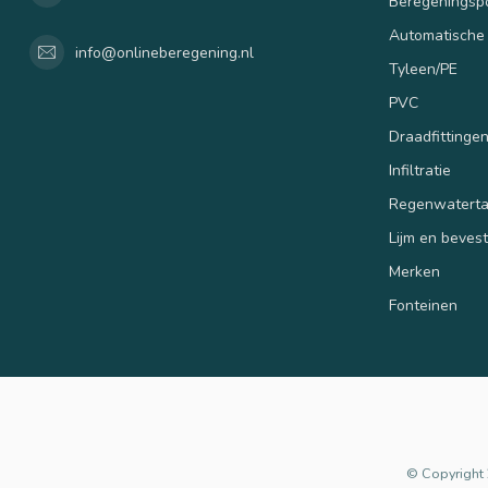
Beregenings
Automatische
info@onlineberegening.nl
Tyleen/PE
PVC
Draadfittinge
Infiltratie
Regenwatert
Lijm en beves
Merken
Fonteinen
© Copyright