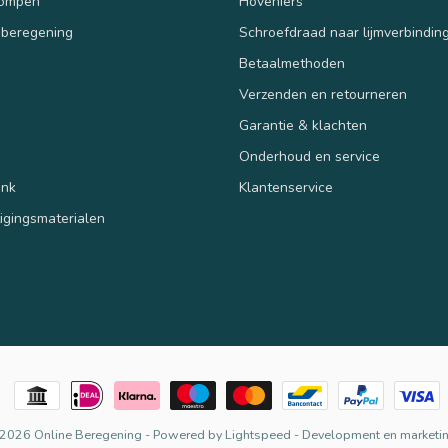
pompen
Hoveniers
 beregening
Schroefdraad naar lijmverbindin
Betaalmethoden
Verzenden en retourneren
n
Garantie & klachten
Onderhoud en service
ank
Klantenservice
tigingsmaterialen
 2026 Online Beregening
- Powered by
Lightspeed
-
Development en marketin