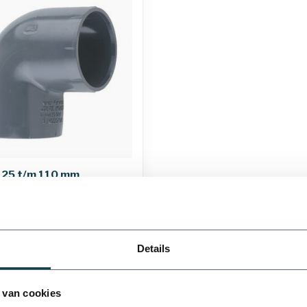
| 25 t/m 110 mm
nen 1-3
Details
20 mm
25 mm
 van cookies
Toon
1
-
4
van 4