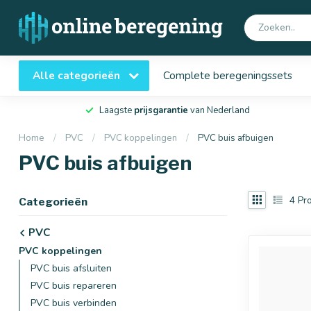
Alle categorieën
Complete beregeningssets
Laagste
prijsgarantie
van Nederland
Home
/
PVC
/
PVC koppelingen
/
PVC buis afbuigen
PVC buis afbuigen
4
Pro
Categorieën
PVC
PVC koppelingen
PVC buis afsluiten
PVC buis repareren
PVC buis verbinden