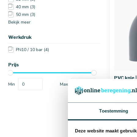
40 mm
(3)
50 mm
(3)
Bekijk meer
Werkdruk
PN10 / 10 bar
(4)
Afmetingen
Prijs
PVC knie 
Min
Max
€0,71
Levering bin
werkdagen
Toestemming
16 mm
Deze website maakt gebruik