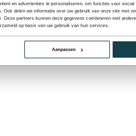
ent en advertenties te personaliseren, om functies voor social
. Ook delen we informatie over uw gebruik van onze site met on
e. Deze partners kunnen deze gegevens combineren met andere i
erzameld op basis van uw gebruik van hun services.
n verbuiging maken van een
pvc buis
? Wanneer je de
pvc buis
wil afb
50 mm
63 mm
dt Online Beregening ook
pvc koppelingen
aan welke een flauwe bo
ze hoogwaardige assortiment
pvc kopppelingen
.
Aanpassen
110 mm