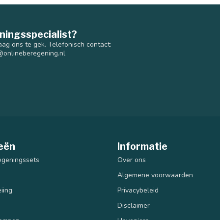
ningsspecialist?
aag ons te gek. Telefonisch contact:
@onlineberegening.nl
eën
Informatie
egeningssets
Over ons
Algemene voorwaarden
iing
Privacybeleid
Disclaimer