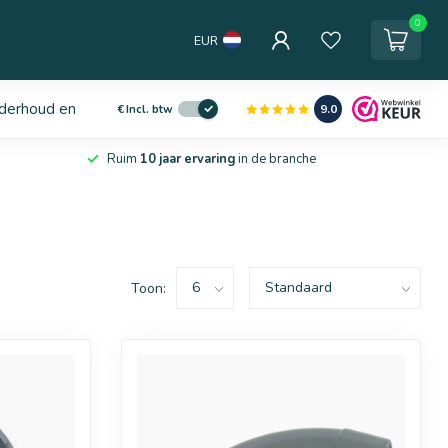
0
EUR
derhoud en service
9.0
€
Incl. btw
Ruim
10 jaar ervaring
in de branche
Toon: