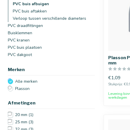
PVC buis afbuigen
PVC buis aftakken
Verloop tussen verschillende diameters
PVC draadfittingen
Buisklemmen
PVC kranen
PVC buis plaatsen
PVC dakgoot
Plasson P
mm
Merken
€1,09
Alle merken
Stukprijs: €0,
Plasson
Levering bin
werkdagen
Afmetingen
20 mm
(1)
25 mm
(3)
32 mm
(3)