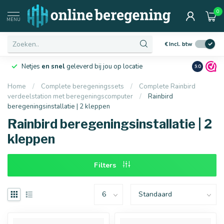
0
Afmetingen
MENU
€
Incl. btw
Netjes
en snel
geleverd bij jou op locatie
Ruim
10 j
9.0
Home
/
Complete beregeningssets
/
Complete Rainbird
verdeelstation met beregeningscomputer
/
Rainbird
beregeningsinstallatie | 2 kleppen
16 mm
20 mm
Rainbird beregeningsinstallatie | 2
kleppen
Filters