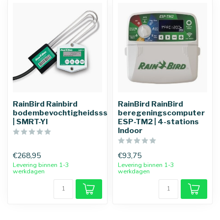
25 mm
32 mm
RainBird Rainbird
RainBird RainBird
bodembevochtigheidsssensor
beregeningscomputer
| SMRT-YI
ESP-TM2 | 4-stations
Indoor
€268,95
€93,75
Levering binnen 1-3
Levering binnen 1-3
werkdagen
werkdagen