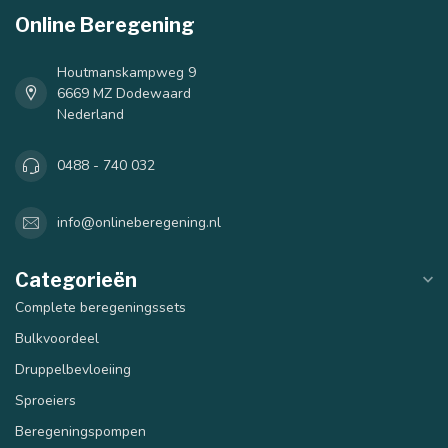
Online Beregening
40 mm
50 mm
Houtmanskampweg 9
6669 MZ Dodewaard
Nederland
0488 - 740 032
info@onlineberegening.nl
Categorieën
Complete beregeningssets
Bulkvoordeel
Druppelbevloeiing
Sproeiers
Beregeningspompen