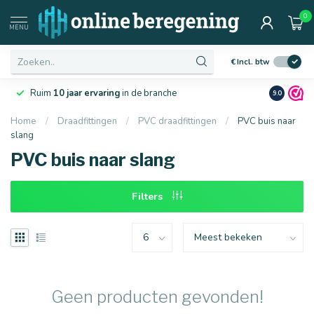
0
Afmetingen
MENU
€
Incl. btw
rland
Netjes
en snel
geleverd bij jou op locatie
9.0
Home
/
Draadfittingen
/
PVC draadfittingen
/
PVC buis naar
slang
16 mm
20 mm
PVC buis naar slang
Filters
Geen producten gevonden!