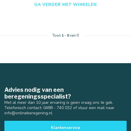
GA VERDER MET WINKELEN
Toon
1
-
0
van 0
Advies nodig van een
beregeningsspecialist?
Met al meer dan 10 jaar ervaring is geen vraag ons te gek.
Telefonisch contact: 0488 - 740 032 of stuur een mail naar
info@onlineberegening.nl
Klantenservice