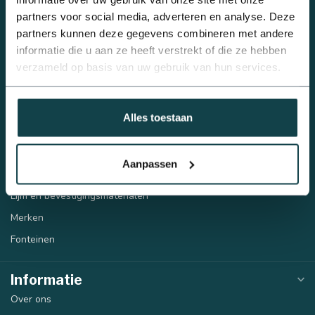
partners voor social media, adverteren en analyse. Deze
Sproeiers
partners kunnen deze gegevens combineren met andere
Beregeningspompen
informatie die u aan ze heeft verstrekt of die ze hebben
Automatische beregening
verzameld op basis van uw gebruik van hun services.
Tyleen/PE
PVC
Alles toestaan
Draadfittingen
Infiltratie
Aanpassen
Regenwatertank
Lijm en bevestigingsmaterialen
Merken
Fonteinen
Informatie
Over ons