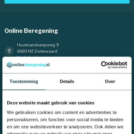
Online Beregening
25 mm
32 mm
Houtmanskampweg 9
6669 MZ Dodewaard
Nederland
0488 - 740 032
Toestemming
Details
Over
info@onlineberegening.nl
Deze website maakt gebruik van cookies
Categorieën
We gebruiken cookies om content en advertenties te
Complete beregeningssets
personaliseren, om functies voor social media te bieden
Bulkvoordeel
en om ons websiteverkeer te analyseren. Ook delen we
Druppelbevloeiing
informatie over uw gebruik van onze site met onze