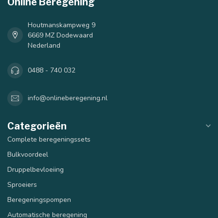
Online Beregening
Houtmanskampweg 9
6669 MZ Dodewaard
Nederland
0488 - 740 032
info@onlineberegening.nl
Categorieën
Complete beregeningssets
40 mm
50 mm
Bulkvoordeel
Druppelbevloeiing
Sproeiers
Beregeningspompen
Automatische beregening