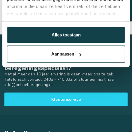
sproeirichting veranderen. Met de teflontape verbind je de
informatie die u aan ze heeft verstrekt of die ze hebben
Hunter PGJ-04
waterdicht aan een draadfitting.
verzameld op basis van uw gebruik van hun services.
Alles toestaan
Aanpassen
Advies nodig van een
beregeningsspecialist?
Met al meer dan 10 jaar ervaring is geen vraag ons te gek.
Telefonisch contact: 0488 - 740 032 of stuur een mail naar
info@onlineberegening.nl
Klantenservice