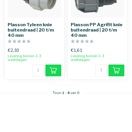
Plasson Tyleen knie
Plasson PP Agrifit knie
buitendraad | 20 t/m
buitendraad | 20 t/m
40 mm
40 mm
€2,30
€1,61
Levering binnen 1-3
Levering binnen 1-3
werkdagen
werkdagen
25 mm
32 mm
Toon
1
-
6
van 6