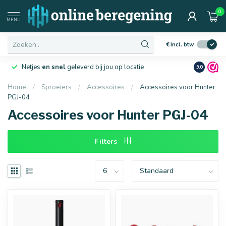
0
Afmetingen
MENU
€
Incl. btw
Netjes
en snel
geleverd bij jou op locatie
Ruim
10 j
9.0
Home
/
Sproeiers
/
Accessoires
/
Accessoires voor Hunter
PGJ-04
16 mm
20 mm
Accessoires voor Hunter PGJ-04
Filters