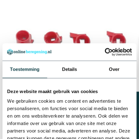
Toestemming
Details
Over
Deze website maakt gebruik van cookies
Beregeningsplan?
We gebruiken cookies om content en advertenties te
personaliseren, om functies voor social media te bieden
en om ons websiteverkeer te analyseren. Ook delen we
Sproeibereik veranderen van de
Hunter PGJ-04 sproeier
? Maak
informatie over uw gebruik van onze site met onze
gebruik van de verschillende nozzles voor de
Hunter PGJ-04
.
partners voor social media, adverteren en analyse. Deze
Door middel van de
Hunter sleutel
kan je eenvoudig de
partners kunnen deze gegevens combineren met andere