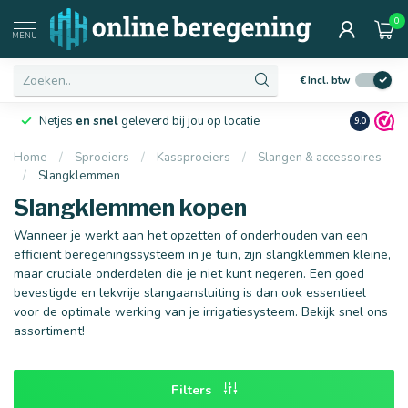
0
Afmetingen
MENU
€
Incl. btw
Netjes
en snel
geleverd bij jou op locatie
Ruim
10 j
9.0
Home
/
Sproeiers
/
Kassproeiers
/
Slangen & accessoires
/
Slangklemmen
16 mm
20 mm
Slangklemmen kopen
Wanneer je werkt aan het opzetten of onderhouden van een
efficiënt beregeningssysteem in je tuin, zijn slangklemmen kleine,
maar cruciale onderdelen die je niet kunt negeren. Een goed
bevestigde en lekvrije slangaansluiting is dan ook essentieel
voor de optimale werking van je irrigatiesysteem. Bekijk snel ons
assortiment!
Filters