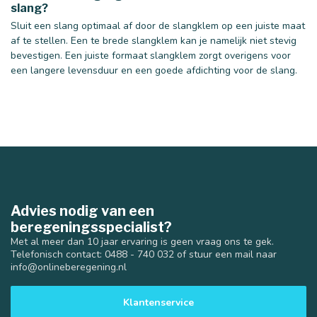
slang?
Sluit een slang optimaal af door de slangklem op een juiste maat
af te stellen. Een te brede slangklem kan je namelijk niet stevig
40 mm
50 mm
bevestigen. Een juiste formaat slangklem zorgt overigens voor
een langere levensduur en een goede afdichting voor de slang.
Advies nodig van een
beregeningsspecialist?
Met al meer dan 10 jaar ervaring is geen vraag ons te gek.
Telefonisch contact: 0488 - 740 032 of stuur een mail naar
info@onlineberegening.nl
Klantenservice