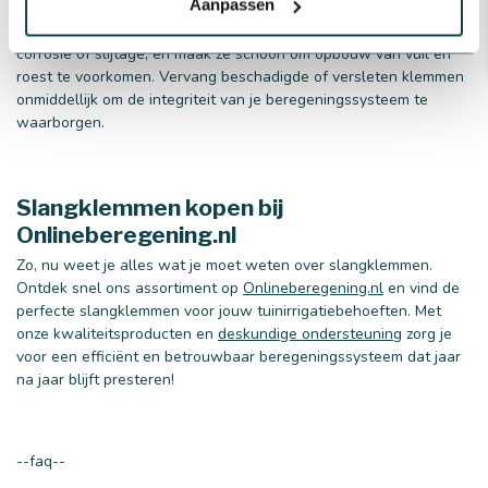
Aanpassen
aandraaien, wat de slang kan vervormen of beschadigen. Voor
onderhoud, controleer de klemmen regelmatig op tekenen van
corrosie of slijtage, en maak ze schoon om opbouw van vuil en
roest te voorkomen. Vervang beschadigde of versleten klemmen
onmiddellijk om de integriteit van je beregeningssysteem te
waarborgen.
Slangklemmen kopen bij
Onlineberegening.nl
Zo, nu weet je alles wat je moet weten over slangklemmen.
Ontdek snel ons assortiment op
Onlineberegening.nl
en vind de
perfecte slangklemmen voor jouw tuinirrigatiebehoeften. Met
onze kwaliteitsproducten en
deskundige ondersteuning
zorg je
voor een efficiënt en betrouwbaar beregeningssysteem dat jaar
na jaar blijft presteren!
--faq--