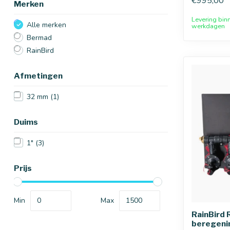
€995,00
Merken
Levering bin
Alle merken
werkdagen
Bermad
RainBird
Afmetingen
32 mm
(1)
Duims
1"
(3)
Prijs
Min
Max
RainBird 
beregenin