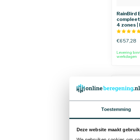
RainBird 
compleet
4 zones | 
€657,28
Levering bin
Afmetingen
werkdagen
Toestemming
16 mm
Deze website maakt gebruik
We gebruiken cookies om cont