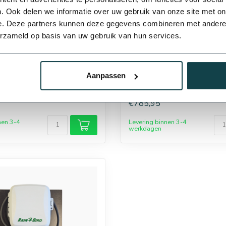
. Ook delen we informatie over uw gebruik van onze site met on
e. Deze partners kunnen deze gegevens combineren met andere i
erzameld op basis van uw gebruik van hun services.
50 mm
63 mm
 RainBird OUTDOOR
RainBird RainBird OUTD
gsinstallatie compleet
beregeningsinstallatie 
 beregeningscomputer | 4
inclusief beregeningsco
Aanpassen
zones
€785,95
110 mm
nen 3-4
Levering binnen 3-4
werkdagen