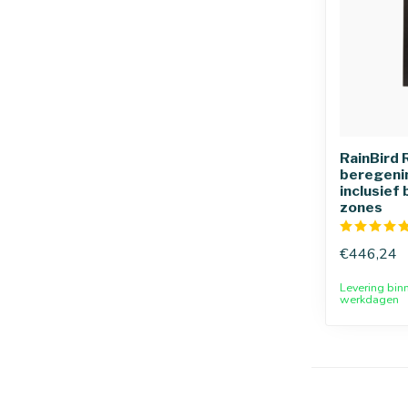
RainBird
beregenin
inclusief
zones
€446,24
Levering bin
werkdagen