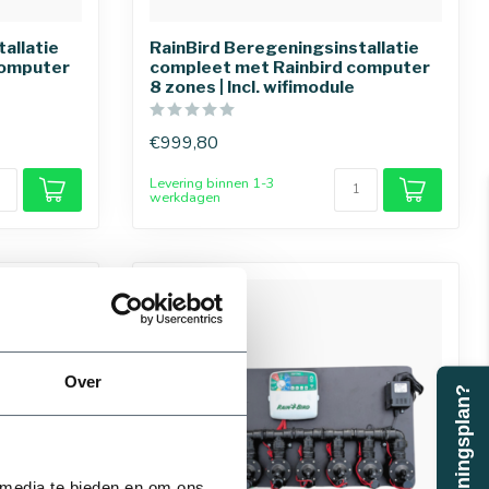
allatie
RainBird Beregeningsinstallatie
computer
compleet met Rainbird computer
8 zones | Incl. wifimodule
€999,80
Levering binnen 1-3
werkdagen
Over
Beregeningsplan?
32 mm
 media te bieden en om ons