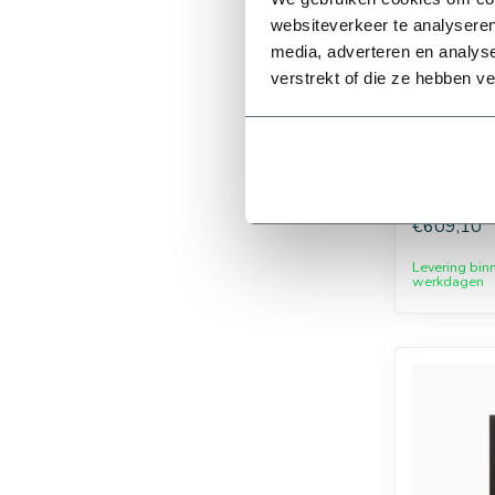
websiteverkeer te analyseren
media, adverteren en analys
verstrekt of die ze hebben v
40 mm
RainBird
beregenin
inclusief
zones
€609,10
90 mm
Levering bin
werkdagen