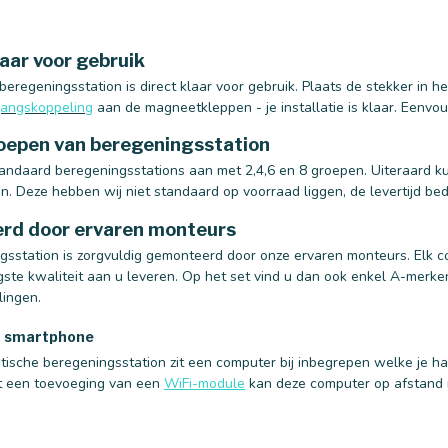
aar voor gebruik
eregeningsstation is direct klaar voor gebruik. Plaats de stekker in h
angskoppeling
aan de magneetkleppen - je installatie is klaar. Eenvou
oepen van beregeningsstation
tandaard beregeningsstations aan met 2,4,6 en 8 groepen. Uiteraard 
. Deze hebben wij niet standaard op voorraad liggen, de levertijd bed
rd door ervaren monteurs
gsstation is zorgvuldig gemonteerd door onze ervaren monteurs. Elk c
ste kwaliteit aan u leveren. Op het set vind u dan ook enkel A-mer
lingen.
a smartphone
tische beregeningsstation zit een computer bij inbegrepen welke je ha
t een toevoeging van een
WiFi-module
kan deze computer op afstand