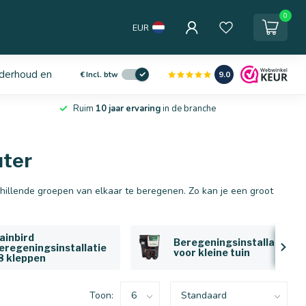
0
EUR
derhoud en service
9.0
€
Incl. btw
Ruim
10 jaar ervaring
in de branche
uter
chillende groepen van elkaar te beregenen. Zo kan je een groot
ainbird
Beregeningsinstallatie
eregeningsinstallatie
voor kleine tuin
 8 kleppen
Toon: