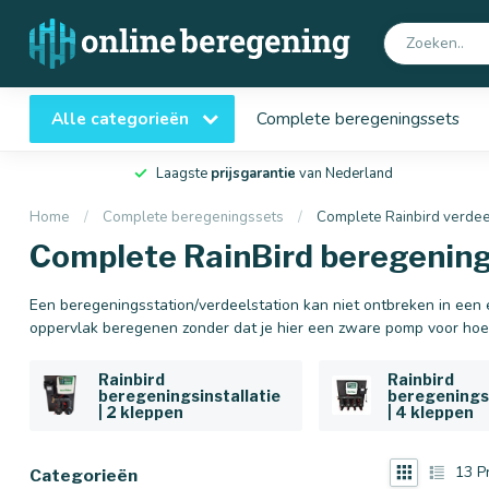
Alle categorieën
Complete beregeningssets
Laagste
prijsgarantie
van Nederland
Home
/
Complete beregeningssets
/
Complete Rainbird verdee
Complete RainBird beregenin
Een beregeningsstation/verdeelstation kan niet ontbreken in een 
oppervlak beregenen zonder dat je hier een zware pomp voor hoe
Rainbird
Rainbird
beregeningsinstallatie
beregeningsi
| 2 kleppen
| 4 kleppen
13
P
Categorieën