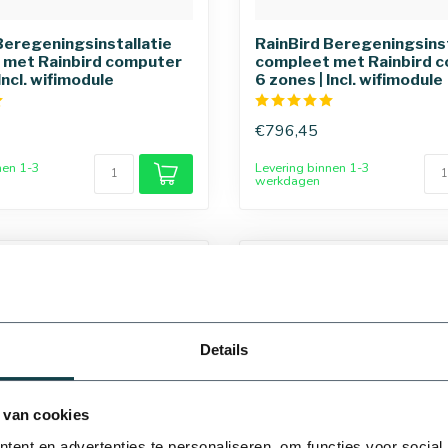
Beregeningsinstallatie
RainBird Beregeningsinst
 met Rainbird computer
compleet met Rainbird 
Incl. wifimodule
6 zones | Incl. wifimodule
€796,45
nen 1-3
Levering binnen 1-3
werkdagen
Details
20 mm
25 mm
 van cookies
ent en advertenties te personaliseren, om functies voor social