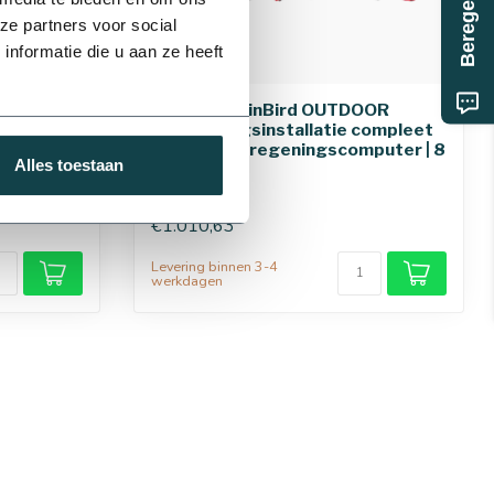
ze partners voor social
nformatie die u aan ze heeft
75 mm
OOR
RainBird RainBird OUTDOOR
compleet
beregeningsinstallatie compleet
mputer | 6
inclusief beregeningscomputer | 8
Alles toestaan
zones
€1.010,63
Levering binnen 3-4
werkdagen