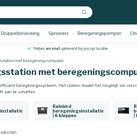
Druppelbevloeiing
Sproeiers
Beregeningspompen
On
Netjes
en snel
geleverd bij jou op locatie
lstation met beregeningscomputer
gsstation met beregeningscomp
efficiënt beregeningssysteem. Het station maakt het mogelijk om vers
ft aan te schaffen.
Rainbird
R
nstallatie
beregeningsinstallatie
b
| 6 kleppen
|
roducten