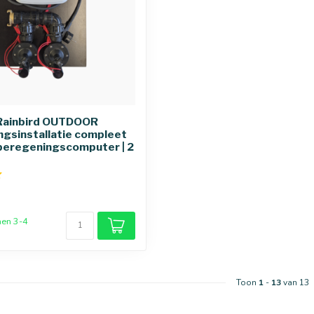
 Rainbird OUTDOOR
gsinstallatie compleet
 beregeningscomputer | 2
nen 3-4
Toon
1
-
13
van 13