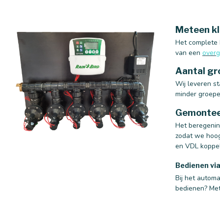
Meteen kl
Het complete b
van een
overg
Aantal gr
Wij leveren s
minder groepen
Gemontee
Het beregenin
zodat we hoog
en VDL koppe
Bedienen vi
Bij het automa
bedienen? Me