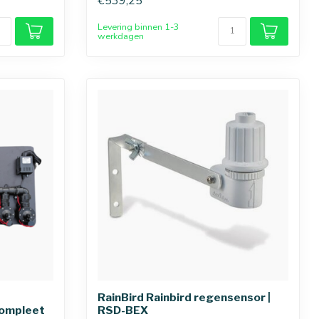
€539,25
Levering binnen 1-3
werkdagen
RainBird Rainbird regensensor |
compleet
RSD-BEX