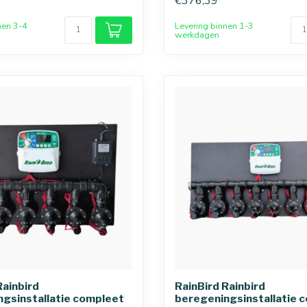
€376,39
nen 3-4
Levering binnen 1-3
werkdagen
Rainbird
RainBird Rainbird
gsinstallatie compleet
beregeningsinstallatie 