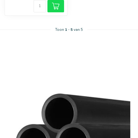
Toon
1
-
5
van 5