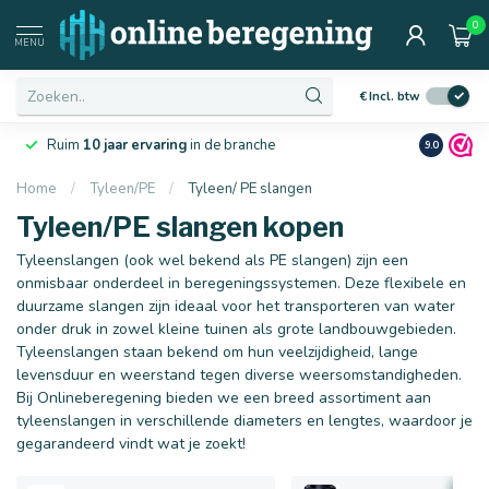
0
Afmetingen
MENU
€
Incl. btw
Laagste
prijsgarantie
van Nederland
Netjes
en 
9.0
Home
/
Tyleen/PE
/
Tyleen/ PE slangen
Tyleen/PE slangen kopen
16 mm
20 mm
Tyleenslangen (ook wel bekend als PE slangen) zijn een
onmisbaar onderdeel in beregeningssystemen. Deze flexibele en
duurzame slangen zijn ideaal voor het transporteren van water
onder druk in zowel kleine tuinen als grote landbouwgebieden.
Tyleenslangen staan bekend om hun veelzijdigheid, lange
levensduur en weerstand tegen diverse weersomstandigheden.
Bij Onlineberegening bieden we een breed assortiment aan
tyleenslangen in verschillende diameters en lengtes, waardoor je
gegarandeerd vindt wat je zoekt!