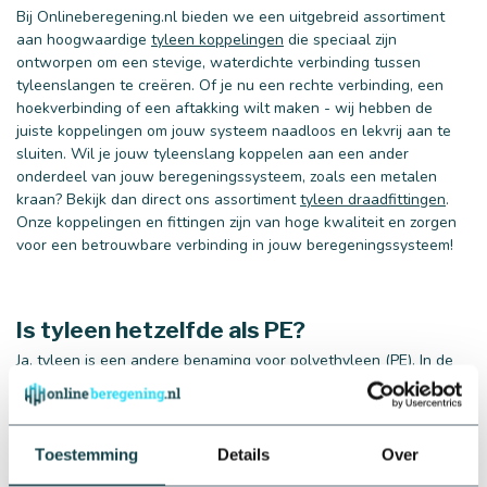
Bij Onlineberegening.nl bieden we een uitgebreid assortiment
aan hoogwaardige
tyleen koppelingen
die speciaal zijn
ontworpen om een stevige, waterdichte verbinding tussen
tyleenslangen te creëren. Of je nu een rechte verbinding, een
hoekverbinding of een aftakking wilt maken - wij hebben de
juiste koppelingen om jouw systeem naadloos en lekvrij aan te
sluiten. Wil je jouw tyleenslang koppelen aan een ander
onderdeel van jouw beregeningssysteem, zoals een metalen
kraan? Bekijk dan direct ons assortiment
tyleen draadfittingen
.
Onze koppelingen en fittingen zijn van hoge kwaliteit en zorgen
voor een betrouwbare verbinding in jouw beregeningssysteem!
Is tyleen hetzelfde als PE?
Ja, tyleen is een andere benaming voor polyethyleen (PE). In de
context van beregeningssystemen en waterleidingen wordt de
term "tyleen" vaak gebruikt om te verwijzen naar PE-slangen.
Beide termen zijn uitwisselbaar en verwijzen naar hetzelfde type
materiaal dat wordt gebruikt in waterleidingsystemen.
Toestemming
Details
Over