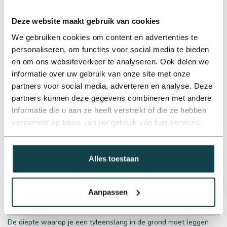
Deze website maakt gebruik van cookies
Verschillende soorten tyleenslangen:
LDPE & HDPE
We gebruiken cookies om content en advertenties te
personaliseren, om functies voor social media te bieden
Tyleenslangen zijn verkrijgbaar in verschillende soorten, die elk
unieke eigenschappen hebben om aan specifieke behoeften te
en om ons websiteverkeer te analyseren. Ook delen we
voldoen. De twee meest voorkomende typen zijn
LDPE (Low-
informatie over uw gebruik van onze site met onze
Density Polyethylene)
en
HDPE (High-Density Polyethylene)
.
partners voor social media, adverteren en analyse. Deze
LDPE tyleenslangen zijn flexibel en gemakkelijk te installeren,
partners kunnen deze gegevens combineren met andere
waardoor ze ideaal zijn voor complexe irrigatiesystemen met veel
informatie die u aan ze heeft verstrekt of die ze hebben
bochten en vertakkingen. Deze slangen zijn bestand tegen lage
verzameld op basis van uw gebruik van hun services.
druk en worden vaak gebruikt in druppelbevloeiingssystemen en
voor het verbinden van sproeiers. Aan de andere kant zijn HDPE
tyleenslangen sterker en duurzamer, wat ze geschikt maakt voor
uitgebreidere toepassingen die hogere druk vereisen.
Alles toestaan
Aanpassen
Hoe diep moet een tyleenslang in de
grond?
De diepte waarop je een tyleenslang in de grond moet leggen