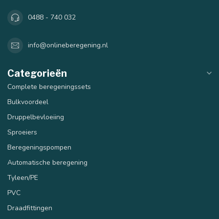
0488 - 740 032
info@onlineberegening.nl
40 mm
50 mm
Categorieën
Complete beregeningssets
Bulkvoordeel
Druppelbevloeiing
Sproeiers
Beregeningspompen
Automatische beregening
Tyleen/PE
PVC
Draadfittingen