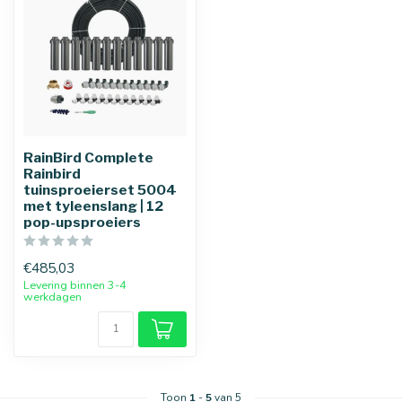
RainBird Complete
Rainbird
tuinsproeierset 5004
met tyleenslang | 12
pop-upsproeiers
€485,03
Levering binnen 3-4
werkdagen
25 mm
32 mm
Toon
1
-
5
van 5