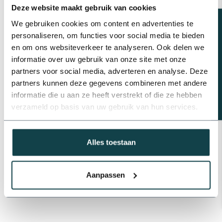
Deze website maakt gebruik van cookies
Beregeningsplan?
We gebruiken cookies om content en advertenties te
Wil je
pop-upsproeiers
in je tuin plaatsen, maar heb je geen
personaliseren, om functies voor social media te bieden
idee welke materialen je bij de aanleg nodig hebt? Ontdek onze
en om ons websiteverkeer te analyseren. Ook delen we
zorgvuldig samengestelde complete pop-upsproeiersets van het
informatie over uw gebruik van onze site met onze
merk
Rainbird
, ideaal voor wie een efficiënte en professionele
partners voor social media, adverteren en analyse. Deze
installatie van pop-up sproeiers in de tuin wenst.
partners kunnen deze gegevens combineren met andere
informatie die u aan ze heeft verstrekt of die ze hebben
verzameld op basis van uw gebruik van hun services.
Of je nu een ervaren tuinier bent of nieuw in het vak, onze sets
bieden alle benodigde materialen voor een volledige installatie.
Kies uit een assortiment van 2 t/m 12 pop-up sproeiers,
beschikbaar met of zonder tyleenslang. Met onze sets ben je
Alles toestaan
verzekerd van
hoogwaardige kwaliteit
en
probleemloze
installatie
, waardoor je tuin altijd optimaal wordt bewaterd.
Aanpassen