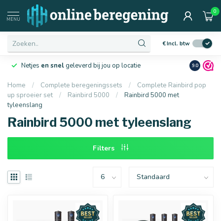
0
Afmetingen
MENU
€
Incl. btw
Netjes
en snel
geleverd bij jou op locatie
Ruim
10 j
9.0
Home
/
Complete beregeningssets
/
Complete Rainbird pop
up sproeier set
/
Rainbird 5000
/
Rainbird 5000 met
tyleenslang
16 mm
20 mm
Rainbird 5000 met tyleenslang
Filters