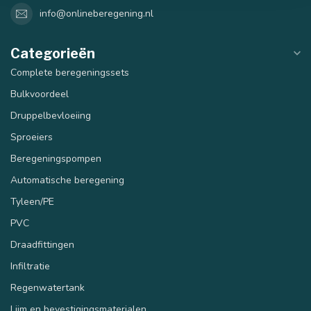
info@onlineberegening.nl
Categorieën
Complete beregeningssets
Bulkvoordeel
Druppelbevloeiing
Sproeiers
Beregeningspompen
Automatische beregening
Tyleen/PE
PVC
40 mm
50 mm
Draadfittingen
Infiltratie
Regenwatertank
Lijm en bevestigingsmaterialen