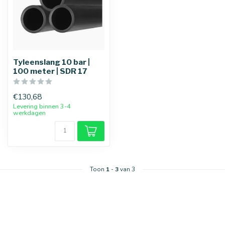
Tyleenslang 10 bar |
100 meter | SDR 17
€130,68
Levering binnen 3-4
werkdagen
Toon
1
-
3
van 3