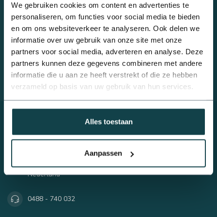
Beregeningsplan?
We gebruiken cookies om content en advertenties te
Advies nodig van een
personaliseren, om functies voor social media te bieden
beregeningsspecialist?
en om ons websiteverkeer te analyseren. Ook delen we
Met al meer dan 10 jaar ervaring is geen vraag ons te gek.
informatie over uw gebruik van onze site met onze
Telefonisch contact: 0488 - 740 032 of stuur een mail naar
info@onlineberegening.nl
partners voor social media, adverteren en analyse. Deze
partners kunnen deze gegevens combineren met andere
informatie die u aan ze heeft verstrekt of die ze hebben
Klantenservice
verzameld op basis van uw gebruik van hun services.
Alles toestaan
Online Beregening
Aanpassen
Houtmanskampweg 9
6669 MZ Dodewaard
Nederland
0488 - 740 032