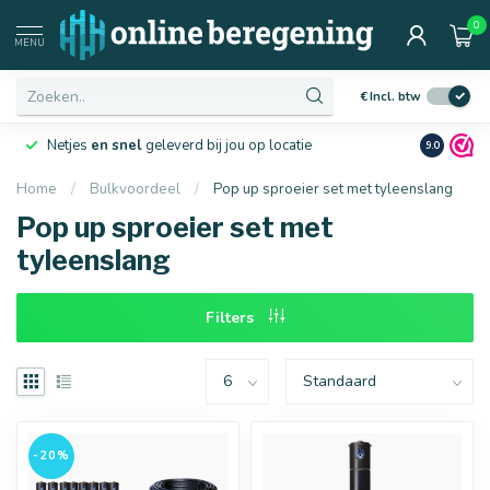
0
Afmetingen
MENU
€
Incl. btw
Netjes
en snel
geleverd bij jou op locatie
Ruim
10 j
9.0
Home
/
Bulkvoordeel
/
Pop up sproeier set met tyleenslang
Pop up sproeier set met
16 mm
20 mm
tyleenslang
Filters
-20%