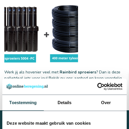
25 mm
32 mm
Werk jij als hovenier veel met
Rainbird sproeiers
? Dan is deze
palletdeal iets voor jou! Bekijk nu ons aanbod en koop voordelig
je materialen in.
Toestemming
Details
Over
Deze website maakt gebruik van cookies