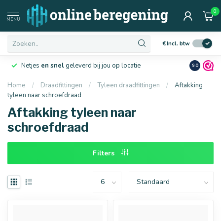
0
Afmetingen
MENU
€
Incl. btw
Netjes
en snel
geleverd bij jou op locatie
Ruim
10 j
9.0
Home
/
Draadfittingen
/
Tyleen draadfittingen
/
Aftakking
tyleen naar schroefdraad
16 mm
20 mm
Aftakking tyleen naar
schroefdraad
Filters