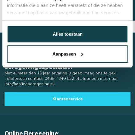
werkdruk van de koppeling is maximaal
informatie die u aan ze heeft verstrekt of die ze hebben
16 bar
.
verzameld op basis van uw gebruik van hun services.
Alles toestaan
Aanpassen
Advies nodig van een
beregeningsspecialist?
Met al meer dan 10 jaar ervaring is geen vraag ons te gek.
Telefonisch contact: 0488 - 740 032 of stuur een mail naar
info@onlineberegening.nl
Klantenservice
Online Beregening