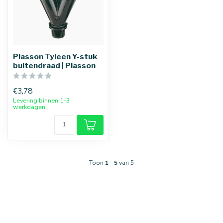
Plasson Tyleen Y-stuk
buitendraad | Plasson
€3,78
Levering binnen 1-3
werkdagen
25 mm
32 mm
Toon
1
-
5
van 5