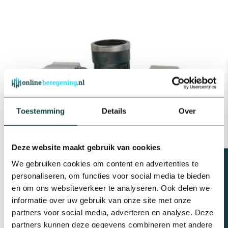
Toestemming
Details
Over
Deze website maakt gebruik van cookies
Beregeningsplan?
We gebruiken cookies om content en advertenties te
personaliseren, om functies voor social media te bieden
en om ons websiteverkeer te analyseren. Ook delen we
informatie over uw gebruik van onze site met onze
Om een aftakking te maken in een beregeningsinstallatie maak je
partners voor social media, adverteren en analyse. Deze
gebruik van een
tyleen t-stuk.
De tyleen t-stuk zijn verkrijgbaar
partners kunnen deze gegevens combineren met andere
in een uitvoering van tyleen naar schroefdraad. De maximale