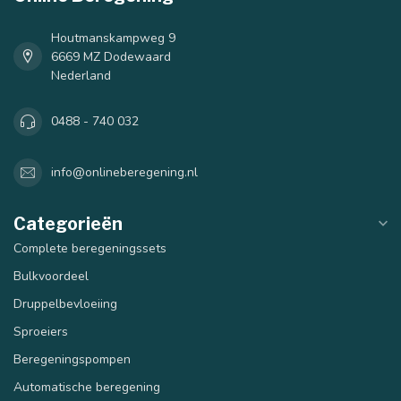
Houtmanskampweg 9
6669 MZ Dodewaard
Nederland
0488 - 740 032
info@onlineberegening.nl
Categorieën
Complete beregeningssets
Bulkvoordeel
40 mm
50 mm
Druppelbevloeiing
Sproeiers
Beregeningspompen
Automatische beregening