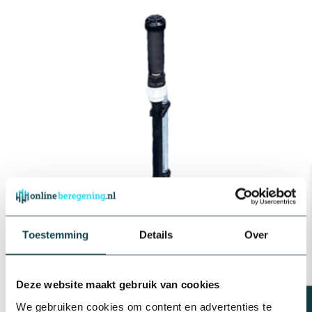
Toestemming
Details
Over
Een
sproeier op standaard
is geschikt in situaties wanneer
Deze website maakt gebruik van cookies
hoge gewassen of planten beregend moeten worden. Zo ben je
We gebruiken cookies om content en advertenties te