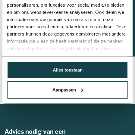
Beregeningsplan?
er zeker van dat alle planten of gewassen worden voorzien van
personaliseren, om functies voor social media te bieden
water. De sproeier op standaard is te bestellen in een hoogte
en om ons websiteverkeer te analyseren. Ook delen we
van 0,5 t/m 1,5 meter.
informatie over uw gebruik van onze site met onze
partners voor social media, adverteren en analyse. Deze
partners kunnen deze gegevens combineren met andere
informatie die u aan ze heeft verstrekt of die ze hebben
Voordeel van sproeier op standaard
verzameld op basis van uw gebruik van hun services.
De standaard van de sproeier bestaat uit hoog kwalitatief en
Alles toestaan
stevig verzinkt materiaal. De kans op omvallen is nihil en vormt
een robuust en stevig onderstel voor de pop-upsproeier.
Aanpassen
Advies nodig van een