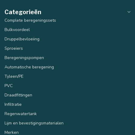
40 mm
50 mm
Categorieën
Complete beregeningssets
Bulkvoordeel
Druppelbevloeiing
Sproeiers
Beregeningspompen
Automatische beregening
Tyleen/PE
PVC
Draadfittingen
Infiltratie
Regenwatertank
Lijm en bevestigingsmaterialen
Merken