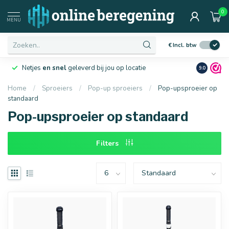
0
Afmetingen
MENU
€
Incl. btw
Netjes
en snel
geleverd bij jou op locatie
Ruim
10 j
9.0
Home
/
Sproeiers
/
Pop-up sproeiers
/
Pop-upsproeier op
standaard
16 mm
20 mm
Pop-upsproeier op standaard
Filters