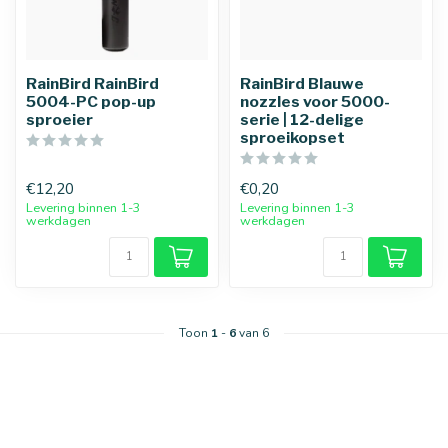
RainBird RainBird
RainBird Blauwe
5004-PC pop-up
nozzles voor 5000-
sproeier
serie | 12-delige
sproeikopset
€12,20
€0,20
Levering binnen 1-3
Levering binnen 1-3
werkdagen
werkdagen
Toon
1
-
6
van 6
25 mm
32 mm