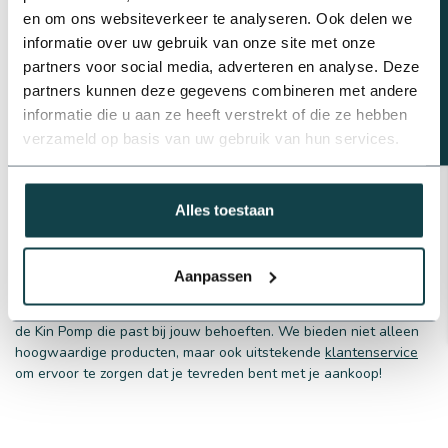
Beregeningsplan?
en om ons websiteverkeer te analyseren. Ook delen we
buisvlotter
of een dompelpomp zonder vlotter als
deze
schoonwater dompelpomp
. Wilt u een dompelpomp gebruiken
informatie over uw gebruik van onze site met onze
voor vuil water, bijvoorbeeld voor het leegpompen van uw vijver
partners voor social media, adverteren en analyse. Deze
of put? Kies dan voor
de vuilwater dompelpomp met vlotter
van
partners kunnen deze gegevens combineren met andere
Kin Pumps. Neem een kijkje in ons aanbod en ontdek welke Kin
informatie die u aan ze heeft verstrekt of die ze hebben
Pomp jouw perfecte match is.
verzameld op basis van uw gebruik van hun services.
Alles toestaan
Waarom kiezen voor Onlineberegening.nl
Bij OnlineBeregening.nl streven we ernaar om jouw koopervaring
Aanpassen
soepel en aangenaam te maken. Ons team van experts staat
klaar om al je vragen te beantwoorden en je te begeleiden naar
de Kin Pomp die past bij jouw behoeften. We bieden niet alleen
hoogwaardige producten, maar ook uitstekende
klantenservice
om ervoor te zorgen dat je tevreden bent met je aankoop!