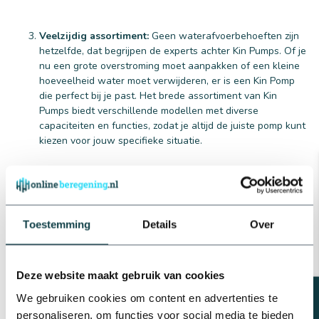
Veelzijdig assortiment:
Geen waterafvoerbehoeften zijn
hetzelfde, dat begrijpen de experts achter Kin Pumps. Of je
nu een grote overstroming moet aanpakken of een kleine
hoeveelheid water moet verwijderen, er is een Kin Pomp
die perfect bij je past. Het brede assortiment van Kin
Pumps biedt verschillende modellen met diverse
capaciteiten en functies, zodat je altijd de juiste pomp kunt
kiezen voor jouw specifieke situatie.
Ons assortiment aan Kin Pumps
Toestemming
Details
Over
dompelpompen
Bij OnlineBeregening.nl willen we dat je de beste keuze maakt
voor je waterafvoerbehoeften. Daarom hebben we een
Deze website maakt gebruik van cookies
uitgebreid assortiment van Kin Pumps dompelpompen
We gebruiken cookies om content en advertenties te
samengesteld. Maak bijvoorbeeld de keuze tussen een
personaliseren, om functies voor social media te bieden
dompelpomp met vlotter als de
schoonwater dompelpomp met