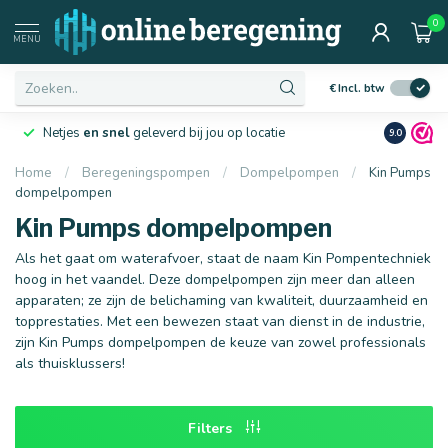
0
Afmetingen
MENU
€
Incl. btw
el
geleverd bij jou op locatie
Ruim
10 jaar ervaring
in de br
9.0
Home
/
Beregeningspompen
/
Dompelpompen
/
Kin Pumps
dompelpompen
16 mm
20 mm
Kin Pumps dompelpompen
Als het gaat om waterafvoer, staat de naam Kin Pompentechniek
hoog in het vaandel. Deze dompelpompen zijn meer dan alleen
apparaten; ze zijn de belichaming van kwaliteit, duurzaamheid en
topprestaties. Met een bewezen staat van dienst in de industrie,
zijn Kin Pumps dompelpompen de keuze van zowel professionals
als thuisklussers!
Filters