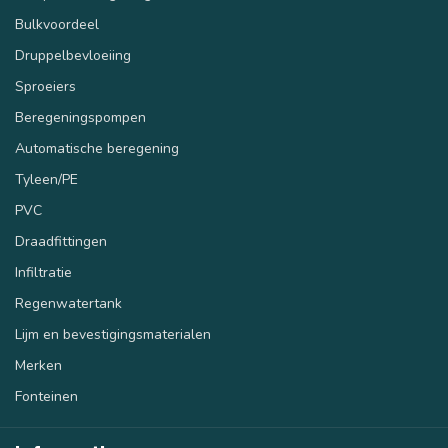
Bulkvoordeel
Druppelbevloeiing
Sproeiers
Beregeningspompen
40 mm
50 mm
Automatische beregening
Tyleen/PE
PVC
Draadfittingen
Infiltratie
Regenwatertank
Lijm en bevestigingsmaterialen
Merken
Fonteinen