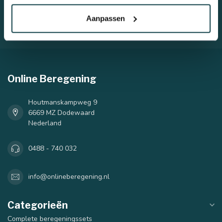
Aanpassen
Klantenservice
Online Beregening
Houtmanskampweg 9
6669 MZ Dodewaard
Nederland
0488 - 740 032
info@onlineberegening.nl
Categorieën
Complete beregeningssets