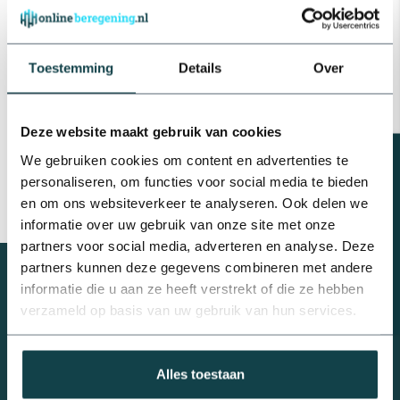
Nieuw bij Onlineberegening.nl!
Toestemming
Details
Over
Ben je hovenier en heb je een voorraad beregeningsmaterialen
nodig? Schaf materialen aan door middel van palletvoordeel en
Deze website maakt gebruik van cookies
profiteer van een leuke korting!
Beregeningsplan?
We gebruiken cookies om content en advertenties te
personaliseren, om functies voor social media te bieden
en om ons websiteverkeer te analyseren. Ook delen we
informatie over uw gebruik van onze site met onze
partners voor social media, adverteren en analyse. Deze
partners kunnen deze gegevens combineren met andere
informatie die u aan ze heeft verstrekt of die ze hebben
verzameld op basis van uw gebruik van hun services.
Advies nodig van een
beregeningsspecialist?
Met al meer dan 10 jaar ervaring is geen vraag ons te gek.
Alles toestaan
Telefonisch contact: 0488 - 740 032 of stuur een mail naar
info@onlineberegening.nl