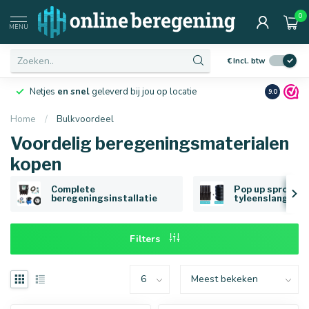
0
Afmetingen
MENU
€
Incl. btw
Netjes
en snel
geleverd bij jou op locatie
Ruim
10 j
9.0
Home
/
Bulkvoordeel
Voordelig beregeningsmaterialen
16 mm
20 mm
kopen
Complete
Pop up sproeier
beregeningsinstallatie
tyleenslang
Filters