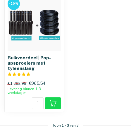
-20%
Bulkvoordeel | Pop-
upsproeiers met
tyleenslang
€965,54
€1.202,96
Levering binnen 1-3
werkdagen
Toon
1
-
3
van 3