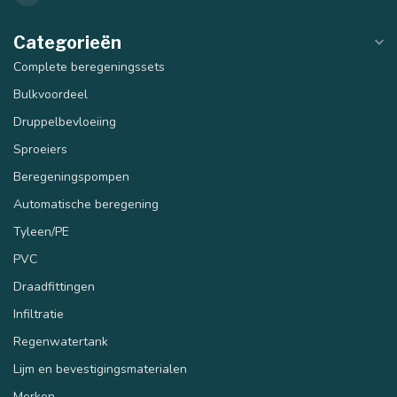
Categorieën
Complete beregeningssets
Bulkvoordeel
Druppelbevloeiing
Sproeiers
Beregeningspompen
Automatische beregening
Tyleen/PE
PVC
Draadfittingen
40 mm
50 mm
Infiltratie
Regenwatertank
Lijm en bevestigingsmaterialen
Merken