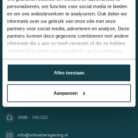
Beregeningsplan?
beregeningsspecialist?
personaliseren, om functies voor social media te bieden
Met al meer dan 10 jaar ervaring is geen vraag ons te gek.
en om ons websiteverkeer te analyseren. Ook delen we
Telefonisch contact: 0488 - 740 032 of stuur een mail naar
informatie over uw gebruik van onze site met onze
info@onlineberegening.nl
partners voor social media, adverteren en analyse. Deze
partners kunnen deze gegevens combineren met andere
Klantenservice
informatie die u aan ze heeft verstrekt of die ze hebben
verzameld op basis van uw gebruik van hun services.
Alles toestaan
Online Beregening
Houtmanskampweg 9
Aanpassen
6669 MZ Dodewaard
Nederland
0488 - 740 032
info@onlineberegening.nl