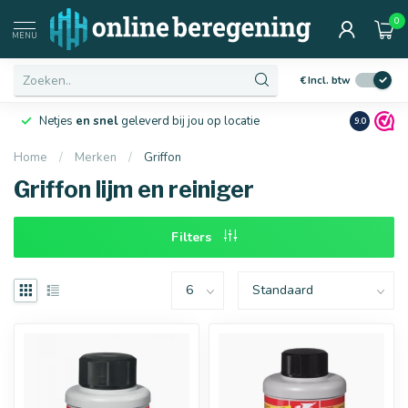
0
Afmetingen
MENU
€
Incl. btw
Netjes
en snel
geleverd bij jou op locatie
Ruim
10 j
9.0
Home
/
Merken
/
Griffon
Griffon lijm en reiniger
16 mm
20 mm
Filters