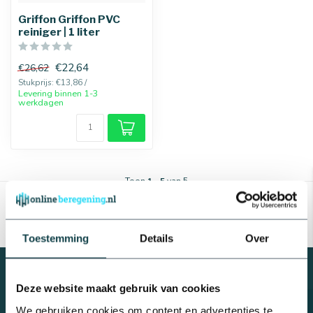
Griffon Griffon PVC
reiniger | 1 liter
25 mm
32 mm
€22,64
€26,62
Stukprijs: €13,86 /
Levering binnen 1-3
werkdagen
Toon
1
-
5
van 5
Toestemming
Details
Over
Deze website maakt gebruik van cookies
Advies nodig van een
We gebruiken cookies om content en advertenties te