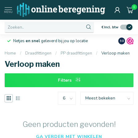
0
Afmetingen
MENU
€
Incl. btw
Netjes
en snel
geleverd bij jou op locatie
Ruim
10 j
9.0
Home
/
Draadfittingen
/
PP draadfittingen
/
Verloop maken
Verloop maken
16 mm
20 mm
Filters
Geen producten gevonden!
GA VERDER MET WINKELEN