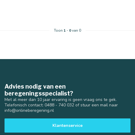
Toon
1
-
0
van 0
Advies nodig van een
beregeningsspecialist?
Met al meer dan 10 jaar ervaring is geen vraag ons te gek.
Telefonisch contact: 0488 - 740 032 of stuur een mail naar
info@onlineberegening.nl
Klantenservice