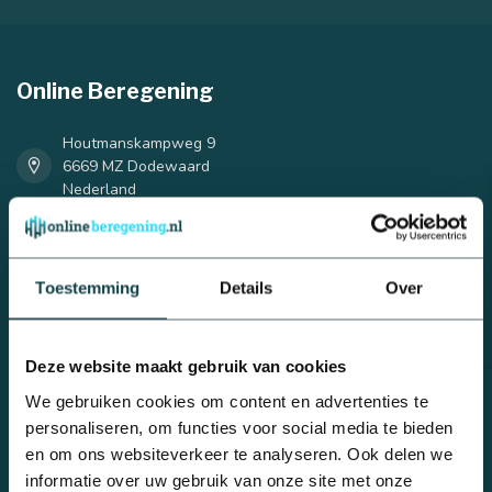
Online Beregening
Houtmanskampweg 9
25 mm
32 mm
6669 MZ Dodewaard
Nederland
0488 - 740 032
Toestemming
Details
Over
info@onlineberegening.nl
Deze website maakt gebruik van cookies
Categorieën
Beregeningsplan?
Complete beregeningssets
We gebruiken cookies om content en advertenties te
personaliseren, om functies voor social media te bieden
Bulkvoordeel
en om ons websiteverkeer te analyseren. Ook delen we
Druppelbevloeiing
informatie over uw gebruik van onze site met onze