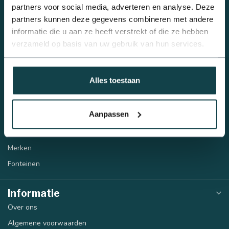
Sproeiers
partners voor social media, adverteren en analyse. Deze
partners kunnen deze gegevens combineren met andere
Beregeningspompen
informatie die u aan ze heeft verstrekt of die ze hebben
Automatische beregening
verzameld op basis van uw gebruik van hun services.
Tyleen/PE
PVC
Alles toestaan
Draadfittingen
Infiltratie
Aanpassen
Regenwatertank
Lijm en bevestigingsmaterialen
Merken
Fonteinen
Informatie
Over ons
Algemene voorwaarden