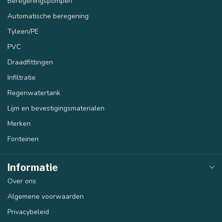
Beregeningspompen
Automatische beregening
Tyleen/PE
PVC
Draadfittingen
Infiltratie
Regenwatertank
40 mm
50 mm
Lijm en bevestigingsmaterialen
Merken
Fonteinen
Informatie
Over ons
Algemene voorwaarden
Privacybeleid