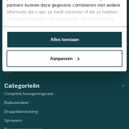
partners kunnen deze gegevens combineren met andere
Online Beregening
informatie die u aan ze heeft verstrekt of die ze hebben
verzameld op basis van uw gebruik van hun services.
Houtmanskampweg 9
6669 MZ Dodewaard
Nederland
Alles toestaan
0488 - 740 032
Aanpassen
info@onlineberegening.nl
Categorieën
Complete beregeningssets
Bulkvoordeel
Druppelbevloeiing
Sproeiers