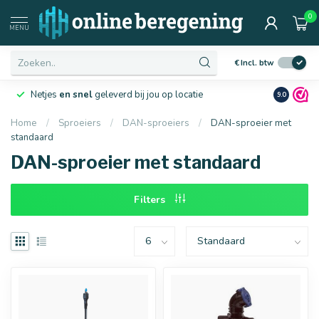
0
Afmetingen
MENU
€
Incl. btw
Netjes
en snel
geleverd bij jou op locatie
Ruim
10 j
9.0
Home
/
Sproeiers
/
DAN-sproeiers
/
DAN-sproeier met
standaard
16 mm
20 mm
DAN-sproeier met standaard
Filters