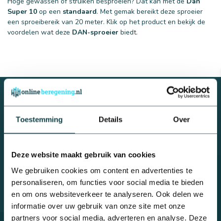
Hoge gewassen of struiken besproeien? Dat kan met de
Dan
Super 10
op een
standaard
. Met gemak bereikt deze sproeier
een sproeibereik van 20 meter. Klik op het product en bekijk de
voordelen wat deze
DAN-sproeier
biedt.
Toestemming
Details
Over
Advies nodig van een
beregeningsspecialist?
Met al meer dan 10 jaar ervaring is geen vraag ons te gek.
Telefonisch contact: 0488 - 740 032 of stuur een mail naar
Deze website maakt gebruik van cookies
info@onlineberegening.nl
Beregeningsplan?
We gebruiken cookies om content en advertenties te
personaliseren, om functies voor social media te bieden
Klantenservice
en om ons websiteverkeer te analyseren. Ook delen we
informatie over uw gebruik van onze site met onze
partners voor social media, adverteren en analyse. Deze