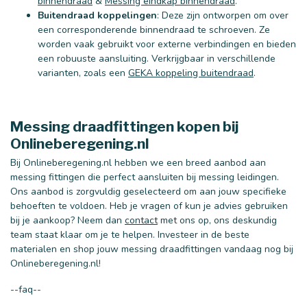
binnendraad
&
Messing eindkap binnendraad
.
Buitendraad koppelingen
: Deze zijn ontworpen om over
een corresponderende binnendraad te schroeven. Ze
worden vaak gebruikt voor externe verbindingen en bieden
een robuuste aansluiting. Verkrijgbaar in verschillende
varianten, zoals een
GEKA koppeling buitendraad
.
40 mm
50 mm
Messing draadfittingen kopen bij
Onlineberegening.nl
Bij Onlineberegening.nl hebben we een breed aanbod aan
messing fittingen die perfect aansluiten bij messing leidingen.
Ons aanbod is zorgvuldig geselecteerd om aan jouw specifieke
behoeften te voldoen. Heb je vragen of kun je advies gebruiken
bij je aankoop? Neem dan
contact
met ons op, ons deskundig
team staat klaar om je te helpen. Investeer in de beste
materialen en shop jouw messing draadfittingen vandaag nog bij
Onlineberegening.nl!
--faq--