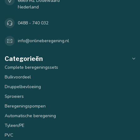
6669 MZ Dodewaard
Nederland
0488 - 740 032
info@onlineberegening.nl
Categorieën
Complete beregeningssets
Bulkvoordeel
Druppelbevloeiing
Sproeiers
Beregeningspompen
Automatische beregening
Tyleen/PE
PVC