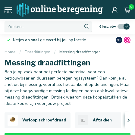
0
Afmetingen
MENU
€
Incl. btw
Netjes
en snel
geleverd bij jou op locatie
Ruim
10 j
9.0
Home
/
Draadfittingen
/
Messing draadfittingen
Messing draadfittingen
16 mm
20 mm
Ben je op zoek naar het perfecte materiaal voor een
betrouwbaar en duurzaam beregeningssysteem? Dan kom je al
snel uit bij messing, vooral als het aankomt op de leidingen. Maar
bij deze hoogwaardige messing leidingen horen ook kwalitatieve
messing draadfittingen. Ontdek waarom deze koppelstukken de
ideale keuze zijn voor jouw project!
Verloop schroefdraad
Aftakken