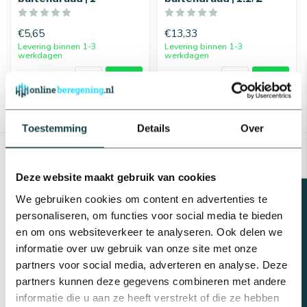
€5,65
€13,33
Levering binnen 1-3
Levering binnen 1-3
werkdagen
werkdagen
Toestemming
Details
Over
Toon
1
-
18
van 25
Toon meer
Deze website maakt gebruik van cookies
Beregeningsplan?
We gebruiken cookies om content en advertenties te
personaliseren, om functies voor social media te bieden
en om ons websiteverkeer te analyseren. Ook delen we
informatie over uw gebruik van onze site met onze
partners voor social media, adverteren en analyse. Deze
partners kunnen deze gegevens combineren met andere
informatie die u aan ze heeft verstrekt of die ze hebben