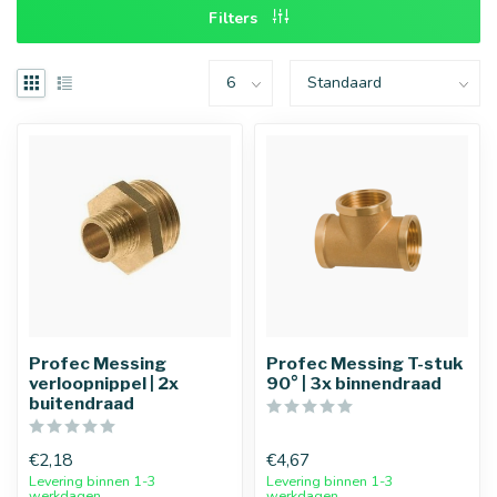
Filters
Profec Messing
Profec Messing T-stuk
verloopnippel | 2x
90° | 3x binnendraad
buitendraad
€2,18
€4,67
Levering binnen 1-3
Levering binnen 1-3
werkdagen
werkdagen