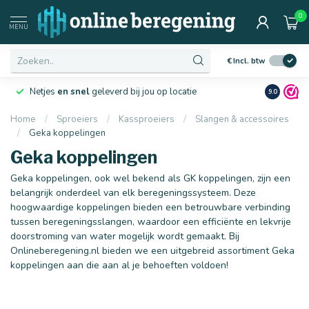
0
Afmetingen
MENU
€
Incl. btw
Netjes
en snel
geleverd bij jou op locatie
Ruim
10 j
9.0
Home
/
Sproeiers
/
Kassproeiers
/
Slangen & accessoires
/
Geka koppelingen
16 mm
20 mm
Geka koppelingen
Geka koppelingen, ook wel bekend als GK koppelingen, zijn een
belangrijk onderdeel van elk beregeningssysteem. Deze
hoogwaardige koppelingen bieden een betrouwbare verbinding
tussen beregeningsslangen, waardoor een efficiënte en lekvrije
doorstroming van water mogelijk wordt gemaakt. Bij
Onlineberegening.nl bieden we een uitgebreid assortiment Geka
koppelingen aan die aan al je behoeften voldoen!