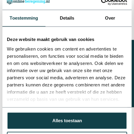
garanderen.
Toestemming
Details
Over
De voordelen van Onlineberegening.nl
Bij Onlineberegening.nl geniet je van verschillende voordelen die
Deze website maakt gebruik van cookies
het winkelen bij ons tot een aangename ervaring maken:
Beregeningsplan?
We gebruiken cookies om content en advertenties te
Uitgebreid assortiment:
We hebben een breed
personaliseren, om functies voor social media te bieden
assortiment aan Geka koppelingen van verschillende
en om ons websiteverkeer te analyseren. Ook delen we
formaten, zodat je altijd de juiste koppelingen kunt vinden
informatie over uw gebruik van onze site met onze
die perfect passen bij jouw beregeningssysteem. Ook voor
partners voor social media, adverteren en analyse. Deze
slangen
en
sproeiers
kun je bij ons terecht.
Kwaliteit en betrouwbaarheid:
We streven naar
partners kunnen deze gegevens combineren met andere
hoogwaardige producten van gerenommeerde merken,
informatie die u aan ze heeft verstrekt of die ze hebben
zoals Geka, om ervoor te zorgen dat je kunt vertrouwen op
verzameld op basis van uw gebruik van hun services.
de duurzaamheid en prestaties van onze producten.
Scherpe prijzen:
Bij ons geniet je van concurrerende
prijzen en regelmatige aanbiedingen. Zo zorgen we ervoor
Alles toestaan
dat je de beste waarde krijgt voor je geld.
Snelle levering:
We begrijpen dat je niet wilt wachten op