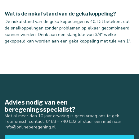
Wat is de nokafstand van de geka koppeling?
De nokafstand van de geka koppelingen is 40. Dit betekent dat
de snelkoppelingen zonder problemen op elkaar gecombineerd
kunnen worden. Denk aan een slangtule van 3/4" welke
gekoppeld kan worden aan een geka koppeling met tule van 1".
Advies nodig van een
beregeningsspecialist?
Met al meer dan 10 jaar ervaring is geen vraag ons te gek.
Telefonisch contact: 0488 - 740 032 of stuur een mail naar
40 mm
50 mm
info@onlineberegening.nl