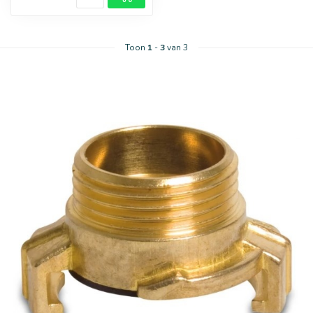
Toon
1
-
3
van 3