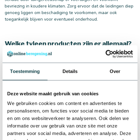
bevriezing in koudere klimaten. Zorg ervoor dat de leidingen diep
genoeg liggen om beschadiging te voorkomen, maar ook
toegankelijk blijven voor eventueel onderhoud.
Welke tyleen producten zijn er allemaal?
Bij Onlineberegening.nl bieden we een uitgebreid assortiment
aan tyleen producten om aan al je beregeningsbehoeften te
voldoen. Hieronder lichten we de belangrijkste producten toe:
Toestemming
Details
Over
Tyleenslang
: Deze flexibele slangen zijn de ruggengraat
van elk beregeningssysteem. Ze zijn verkrijgbaar in
verschillende diameters en lengtes, geschikt voor zowel
Deze website maakt gebruik van cookies
kleine tuinen als grote landbouwprojecten.
Tyleen koppelingen
: Om je tyleen slangen te verbinden en
We gebruiken cookies om content en advertenties te
vertakkingen te maken, bieden we diverse koppelingen
personaliseren, om functies voor social media te bieden
aan. Of je nu rechte verbindingen, T-stukken of bochten
en om ons websiteverkeer te analyseren. Ook delen we
nodig hebt - wij hebben de juiste koppelingen om je
informatie over uw gebruik van onze site met onze
systeem compleet te maken.
partners voor social media, adverteren en analyse. Deze
Tyleen draadfittingen
: Voor het aansluiten van tyleen