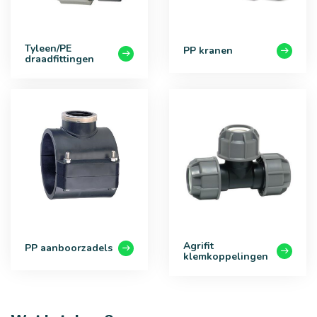
Tyleen/PE
PP kranen
draadfittingen
Agrifit
PP aanboorzadels
klemkoppelingen