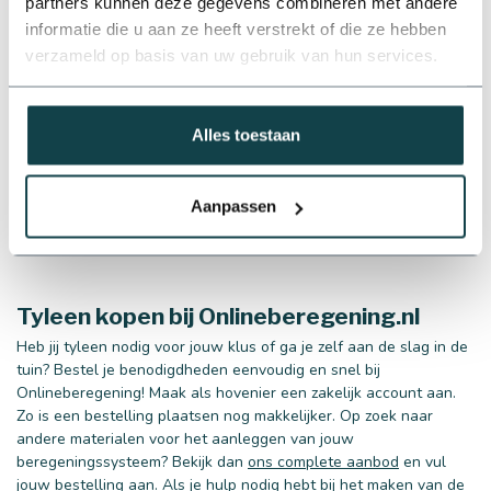
slangen op andere typen leidingen en accessoires zijn
partners kunnen deze gegevens combineren met andere
draadfittingen essentieel. Deze fittingen zorgen voor een
informatie die u aan ze heeft verstrekt of die ze hebben
betrouwbare en waterdichte aansluiting op bijvoorbeeld
verzameld op basis van uw gebruik van hun services.
metalen of kunststof leidingen.
PP kranen
: Deze kranen zijn ontworpen om eenvoudig
waterstromen te beheren en te controleren binnen je
Alles toestaan
beregeningssysteem. Ze zijn gemaakt van duurzaam
materiaal en zijn bestand tegen corrosie en slijtage. Onze
kranen zijn gemakkelijk te installeren en te bedienen, wat
Aanpassen
zorgt voor extra flexibiliteit en gebruiksgemak in je
irrigatiesysteem.
Tyleen kopen bij Onlineberegening.nl
Heb jij tyleen nodig voor jouw klus of ga je zelf aan de slag in de
tuin? Bestel je benodigdheden eenvoudig en snel bij
Onlineberegening! Maak als hovenier een zakelijk account aan.
Zo is een bestelling plaatsen nog makkelijker. Op zoek naar
andere materialen voor het aanleggen van jouw
beregeningssysteem? Bekijk dan
ons complete aanbod
en vul
jouw bestelling aan. Als je hulp nodig hebt bij het maken van de