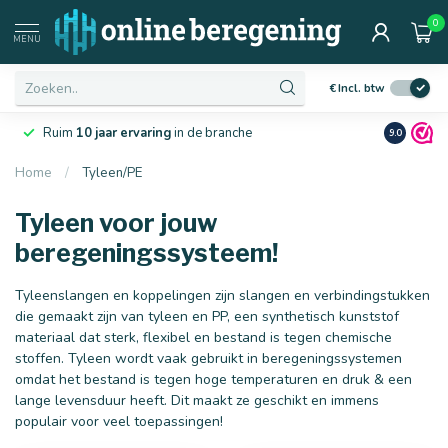
0
MENU
€
Incl. btw
Laagste
prijsgarantie
van Nederland
Netjes
en 
9.0
Home
/
Tyleen/PE
Tyleen voor jouw
beregeningssysteem!
Tyleenslangen en koppelingen zijn slangen en verbindingstukken
die gemaakt zijn van tyleen en PP, een synthetisch kunststof
materiaal dat sterk, flexibel en bestand is tegen chemische
stoffen. Tyleen wordt vaak gebruikt in beregeningssystemen
omdat het bestand is tegen hoge temperaturen en druk & een
lange levensduur heeft. Dit maakt ze geschikt en immens
populair voor veel toepassingen!