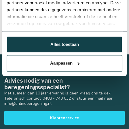
partners voor social media, adverteren en analyse. Deze
Om een rechte verloop te maken van tyleenslang naar een
partners kunnen deze gegevens combineren met andere
draadfitting heb je een
tyleen overgangskoppeling
nodig. Deze
zijn verkrijgbaar in een
binnendraad
en
buitendraaduitvoering
. De
informatie die u aan ze heeft verstrekt of die ze hebben
tyleen overgangskoppelingen hebben maar liefst een maximale
verzameld op basis van uw gebruik van hun services.
werkdruk van 16 bar en zijn van het kwalitatieve merk Plasson.
Alles toestaan
Aanpassen
Advies nodig van een
beregeningsspecialist?
Met al meer dan 10 jaar ervaring is geen vraag ons te gek.
Telefonisch contact: 0488 - 740 032 of stuur een mail naar
info@onlineberegening.nl
Klantenservice