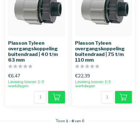
Plasson Tyleen
Plasson Tyleen
overgangskoppeling
overgangskoppeling
buitendraad | 40 t/m
buitendraad | 75 t/m
63 mm
110 mm
€6,47
€22,39
Levering binnen 1-3
Levering binnen 1-3
werkdagen
werkdagen
25 mm
32 mm
Toon
1
-
6
van 6