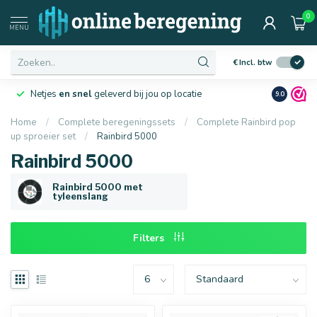
0
Afmetingen
MENU
€
Incl. btw
Netjes
en snel
geleverd bij jou op locatie
Ruim
10 j
9.0
Home
/
Complete beregeningssets
/
Complete Rainbird pop
up sproeier set
/
Rainbird 5000
16 mm
20 mm
Rainbird 5000
Rainbird 5000 met
tyleenslang
Filters