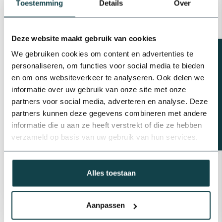
Toestemming
Details
Over
Deze website maakt gebruik van cookies
Beregeningsplan?
We gebruiken cookies om content en advertenties te
personaliseren, om functies voor social media te bieden
en om ons websiteverkeer te analyseren. Ook delen we
informatie over uw gebruik van onze site met onze
partners voor social media, adverteren en analyse. Deze
Montageset voor
Rainbird 5004 Plus PC
partners kunnen deze gegevens combineren met andere
aansluiten Rainbird
informatie die u aan ze heeft verstrekt of die ze hebben
sproeiers
verzameld op basis van uw gebruik van hun services.
€24,50
€16,09
Levering binnen 1-3
Levering binnen 1-3
werkdagen
werkdagen
Alles toestaan
Aanpassen