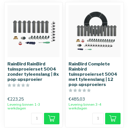
25 mm
32 mm
RainBird RainBird
RainBird Complete
tuinsproeierset 5004
Rainbird
zonder tyleenslang | 8x
tuinsproeierset 5004
pop-upsproeier
met tyleenslang | 12
pop-upsproeiers
€223,25
€485,03
Levering binnen 1-3
Levering binnen 3-4
werkdagen
werkdagen