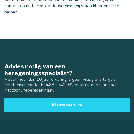
contact op met onze klantenservice; wij staan klaar om je te
40 mm
50 mm
helpen!
Advies nodig van een
beregeningsspecialist?
Met al meer dan 10 jaar ervaring is geen vraag ons te gek.
Telefonisch contact: 0488 - 740 032 of stuur een mail naar
info@onlineberegening.nl
Klantenservice