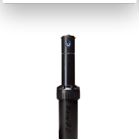
Toon
1
-
14
van 14