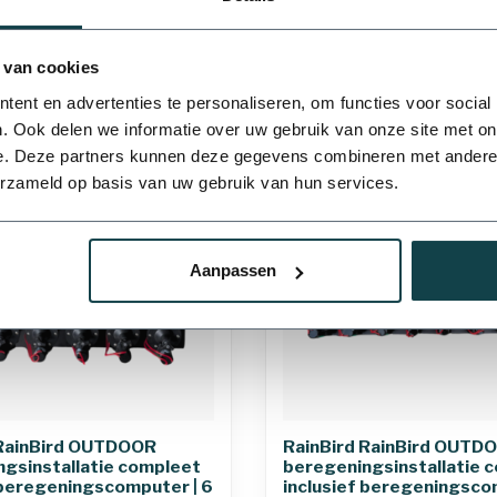
20 mm
25 mm
nen 3-4
Levering binnen 3-4
werkdagen
 van cookies
ent en advertenties te personaliseren, om functies voor social
. Ook delen we informatie over uw gebruik van onze site met on
e. Deze partners kunnen deze gegevens combineren met andere i
erzameld op basis van uw gebruik van hun services.
50 mm
63 mm
Aanpassen
110 mm
 RainBird OUTDOOR
RainBird RainBird OUTD
gsinstallatie compleet
beregeningsinstallatie 
 beregeningscomputer | 6
inclusief beregeningsco