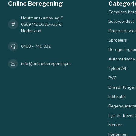
Online Beregening
Categori
Complete ber
Houtmanskampweg 9
Bulkvoordeel
6669 MZ Dodewaard
Nederland
Druppelbevloe
Sproeiers
0488 - 740 032
Beregenings
Automatische
info@onlineberegening.nl
Tyleen/PE
PVC
Draadfittinge
Infiltratie
Regenwatert
Lijm en beves
Merken
Fonteinen