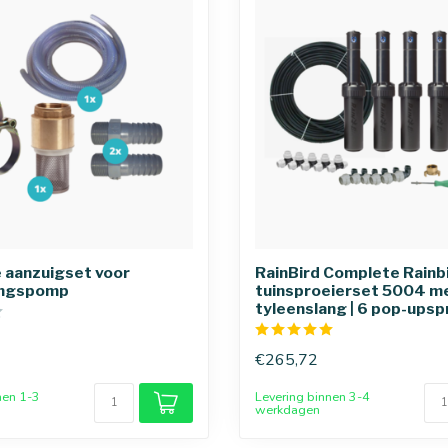
 aanzuigset voor
RainBird Complete Rainb
ingspomp
tuinsproeierset 5004 m
tyleenslang | 6 pop-upsp
€265,72
nen 1-3
Levering binnen 3-4
werkdagen