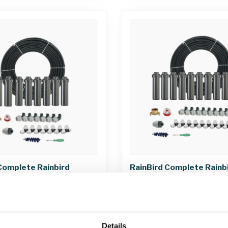
Complete Rainbird
RainBird Complete Rainb
eierset 5004 met
tuinsproeierset 5004 m
ng | 8 pop-upsproeiers
tyleenslang | 12 pop-ups
€485,03
Details