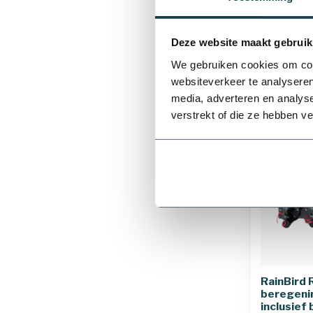
16 mm
Levering bin
werkdagen
Deze website maakt gebruik
We gebruiken cookies om cont
websiteverkeer te analyseren
media, adverteren en analys
verstrekt of die ze hebben v
40 mm
90 mm
RainBird
beregenin
inclusief