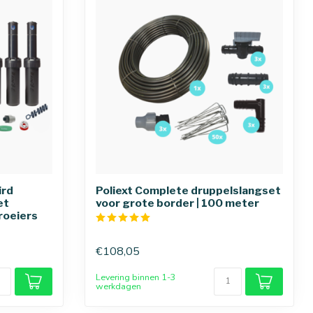
ird
Poliext Complete druppelslangset
et
voor grote border | 100 meter
roeiers
€108,05
Levering binnen 1-3
werkdagen