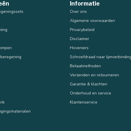
eën
Informatie
egeningssets
Over ons
Algemene voorwaarden
iing
Privacybeleid
Disclaimer
pompen
Hoveniers
 beregening
Schroefdraad naar lijmverbindin
Betaalmethoden
Verzenden en retourneren
n
Garantie & klachten
Onderhoud en service
ank
Klantenservice
tigingsmaterialen