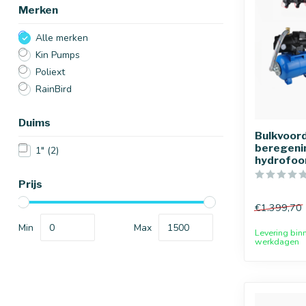
Merken
Alle merken
Kin Pumps
Poliext
RainBird
Duims
Bulkvoord
beregenin
1"
(2)
hydrofo
Prijs
€1.399,70
Min
Max
Levering bin
werkdagen