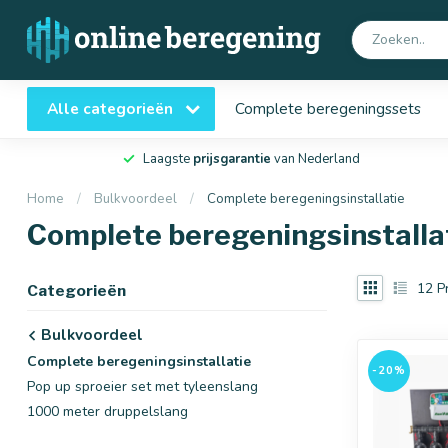
Alle categorieën
Complete beregeningssets
Laagste
prijsgarantie
van Nederland
Home
/
Bulkvoordeel
/
Complete beregeningsinstallatie
Complete beregeningsinstalla
12
P
Categorieën
Bulkvoordeel
Complete beregeningsinstallatie
-20%
Pop up sproeier set met tyleenslang
1000 meter druppelslang