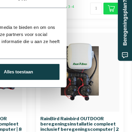
Beregeningsplan?
32 mm
Levering binnen 3-4
werkdagen
 media te bieden en om ons
ze partners voor social
nformatie die u aan ze heeft
75 mm
Alles toestaan
OOR
RainBird Rainbird OUTDOOR
compleet
beregeningsinstallatie compleet
mputer | 8
inclusief beregeningscomputer | 2