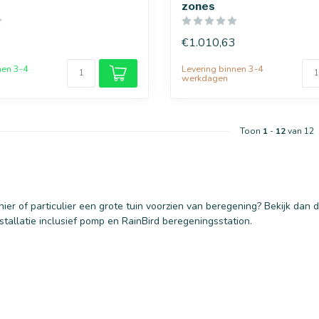
zones
€1.010,63
nen 3-4
Levering binnen 3-4
werkdagen
Toon
1
-
12
van 12
enier of particulier een grote tuin voorzien van beregening? Bekijk da
tallatie inclusief pomp en RainBird beregeningsstation.