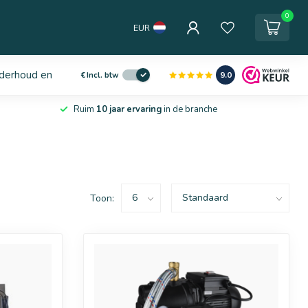
0
EUR
derhoud en service
9.0
€
Incl. btw
Ruim
10 jaar ervaring
in de branche
Toon: