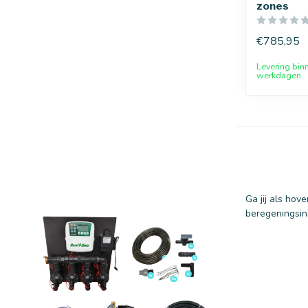
zones
€785,95
Levering bin
werkdagen
Ga jij als hov
beregeningsins