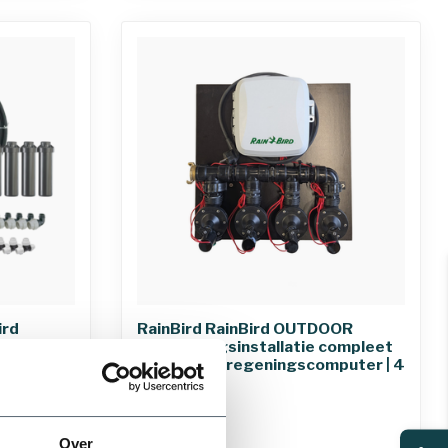
ird
RainBird RainBird OUTDOOR
et
beregeningsinstallatie compleet
proeiers
inclusief beregeningscomputer | 4
zones
€609,10
Over