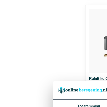
Afmetingen
RainBird 
tuinspro
tyleensla
€382,53
Toestemming