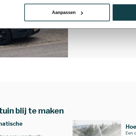
Lees meer
Aanpassen
uin blij te maken
matische
Hoe
Een c