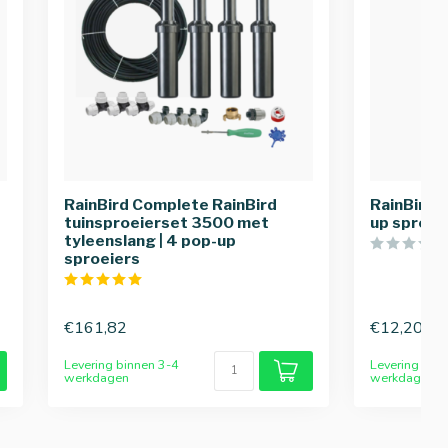
RainBird Complete RainBird
RainBird 
tuinsproeierset 3500 met
up sproei
tyleenslang | 4 pop-up
sproeiers
€161,82
€12,20
Levering binnen 3-4
Levering bin
werkdagen
werkdagen