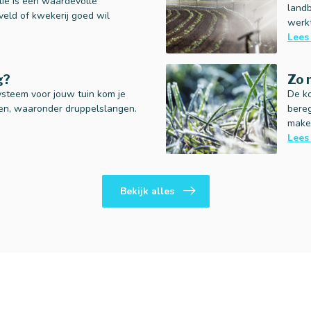
tie is een waardevolle
landb
 veld of kwekerij goed wil
werk
Lees
g?
Zo 
ysteem voor jouw tuin kom je
De k
egen, waaronder druppelslangen.
bereg
make
Lees
Bekijk alles