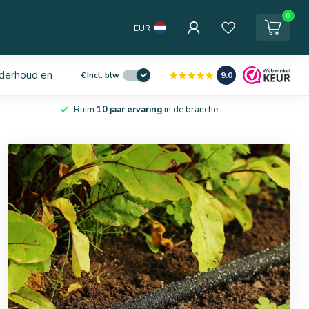
0
EUR
derhoud en service
9.0
€
Incl. btw
Ruim
10 jaar ervaring
in de branche