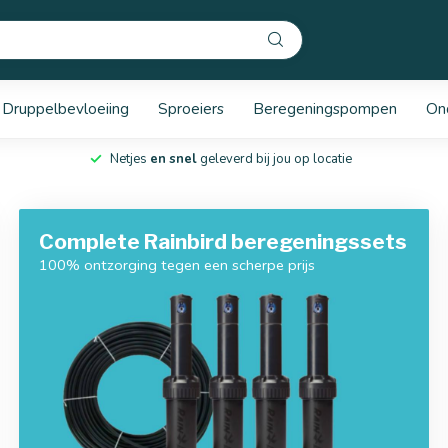
Druppelbevloeiing
Sproeiers
Beregeningspompen
On
Netjes
en snel
geleverd bij jou op locatie
Complete Rainbird beregeningssets
100% ontzorging tegen een scherpe prijs