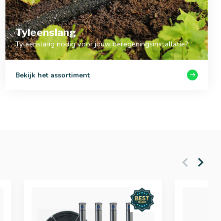
Tyleenslang
Tyleenslang nodig voor jouw beregeningsinstallatie?
Bekijk het assortiment