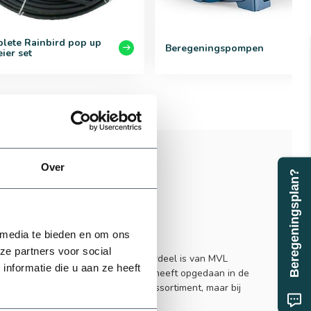
lete Rainbird pop up
Beregeningspompen
ier set
Over
Beregeningsplan?
gening
 media te bieden en om ons
ze partners voor social
ong en enthousiast bedrijf dat onderdeel is van MVL
nformatie die u aan ze heeft
ebben jarenlange praktijk ervaring heeft opgedaan in de
aast bieden niet alleen een ruim assortiment, maar bij