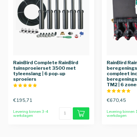
RainBird Complete RainBird
RainBird Rai
tuinsproeierset 3500 met
beregeningsi
tyleenslang | 6 pop-up
compleet inc
sproeiers
beregening
TM2 | 6 zone
€195,71
€670,45
Levering binnen 3-4
Levering binnen 
werkdagen
werkdagen