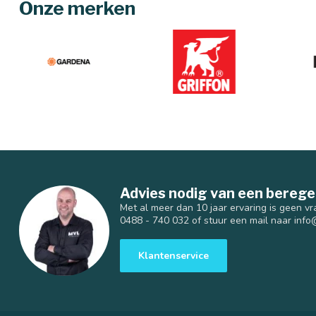
Onze merken
Advies nodig van een berege
Met al meer dan 10 jaar ervaring is geen vr
0488 - 740 032 of stuur een mail naar
info
Klantenservice