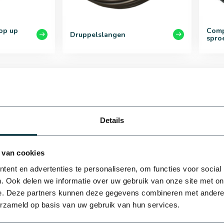
op up
Comp
Druppelslangen
sproe
Details
 van cookies
Over Online Bere
ent en advertenties te personaliseren, om functies voor social
. Ook delen we informatie over uw gebruik van onze site met on
Online Beregening is een j
e. Deze partners kunnen deze gegevens combineren met andere i
Beregening Techniek. Wij h
erzameld op basis van uw gebruik van hun services.
beregeningstechniek. Daarn
ons profiteert