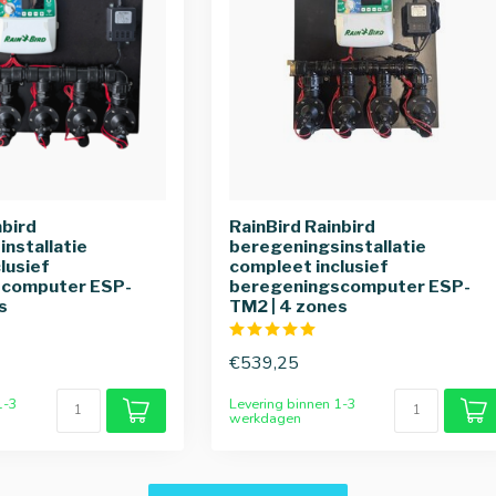
nbird
RainBird Rainbird
nstallatie
beregeningsinstallatie
lusief
compleet inclusief
scomputer ESP-
beregeningscomputer ESP-
s
TM2 | 4 zones
€539,25
1-3
Levering binnen 1-3
werkdagen