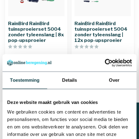
RainBird RainBird
RainBird RainBird
tuinsproeierset 5004
tuinsproeierset 5004
zonder tyleenslang | 8x
zonder tyleenslang |
pop-upsproeier
12x pop-upsproeier
€223,25
€333,12
Levering binnen 1-3
Levering binnen 1-3
werkdagen
werkdagen
Toestemming
Details
Over
Toon
1
-
10
van 10
Deze website maakt gebruik van cookies
Beregeningsplan?
We gebruiken cookies om content en advertenties te
personaliseren, om functies voor social media te bieden
en om ons websiteverkeer te analyseren. Ook delen we
informatie over uw gebruik van onze site met onze