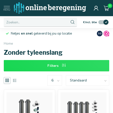
0
Afmetingen
MENU
€
Incl. btw
Netjes
en snel
geleverd bij jou op locatie
Ruim
10 j
9.0
Home
Zonder tyleenslang
16 mm
20 mm
Filters