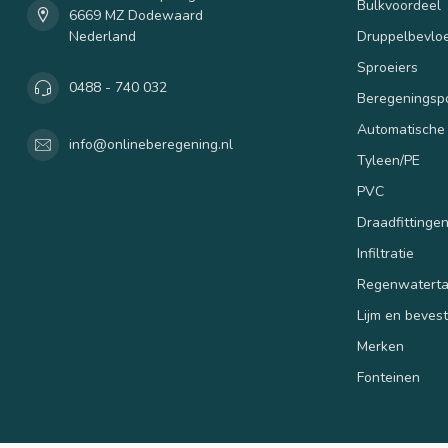
Bulkvoordeel
6669 MZ Dodewaard
Nederland
Druppelbevloe
Sproeiers
0488 - 740 032
Beregenings
Automatische
info@onlineberegening.nl
Tyleen/PE
PVC
Draadfittinge
Infiltratie
Regenwatert
Lijm en beves
Merken
Fonteinen