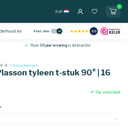
0
EUR
derhoud en service
9.0
€
Incl. btw
Ruim
10 jaar ervaring
in de branche
0 beoordelingen
lasson tyleen t-stuk 90° | 16
Op voorraad
*