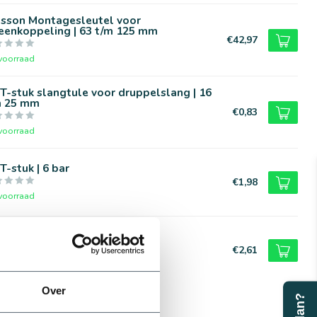
asson Montagesleutel voor
eenkoppeling | 63 t/m 125 mm
€42,97
voorraad
T-stuk slangtule voor druppelslang | 16
m 25 mm
€0,83
voorraad
T-stuk | 6 bar
€1,98
voorraad
sson Tyleen knie | Plasson
€2,61
voorraad
Over