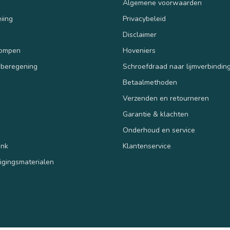
Algemene voorwaarden
iing
Privacybeleid
Disclaimer
pompen
Hoveniers
 beregening
Schroefdraad naar lijmverbindin
Betaalmethoden
Verzenden en retourneren
n
Garantie & klachten
Onderhoud en service
ank
Klantenservice
tigingsmaterialen