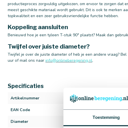
productieproces zorgvuldig uitgekozen, om ervoor te zorgen dat er
meest geschikte materiaal wordt gebruikt. Dit is ook te merken a
topkwaliteit en een zeer gebruiksvriendelijke functie hebben.
Koppeling aansluiten
Benieuwd hoe je een tyleen T-stuk 90° plaatst? Maak dan gebrui
Twijfel over juiste diameter?
Twijfel je over de juiste diameter of heb je een andere vraag? Be
uur of mail ons naar
info@onlineberegening.nl
.
Specificaties
Artikelnummer
98
EAN Code
729617337141
Toestemming
Diameter
16 mm