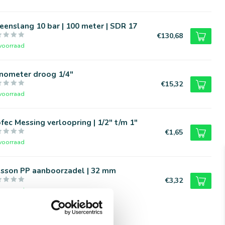
eenslang 10 bar | 100 meter | SDR 17
€130,68
voorraad
nometer droog 1/4"
€15,32
voorraad
fec Messing verloopring | 1/2" t/m 1"
€1,65
voorraad
asson PP aanboorzadel | 32 mm
€3,32
voorraad