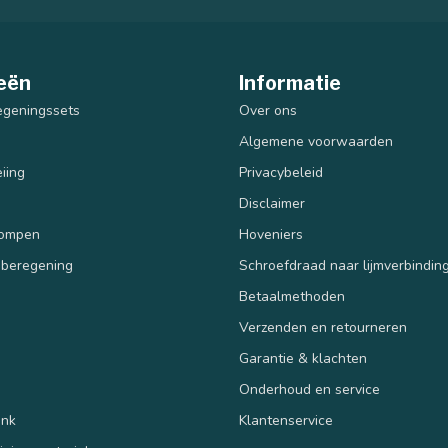
eën
Informatie
egeningssets
Over ons
Algemene voorwaarden
iing
Privacybeleid
Disclaimer
pompen
Hoveniers
 beregening
Schroefdraad naar lijmverbindin
Betaalmethoden
Verzenden en retourneren
n
Garantie & klachten
Onderhoud en service
ank
Klantenservice