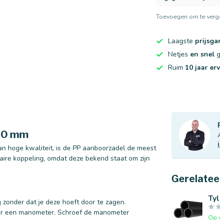
Toevoegen om te verge
Laagste
prijsga
Netjes
en snel
g
Ruim
10 jaar er
 40 mm
n hoge kwaliteit, is de PP aanboorzadel de meest
laire koppeling, omdat deze bekend staat om zijn
Gerelatee
Tyl
zonder dat je deze hoeft door te zagen.
oor een manometer. Schroef de manometer
Op 