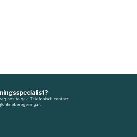
ningsspecialist?
aag ons te gek. Telefonisch contact:
@onlineberegening.nl