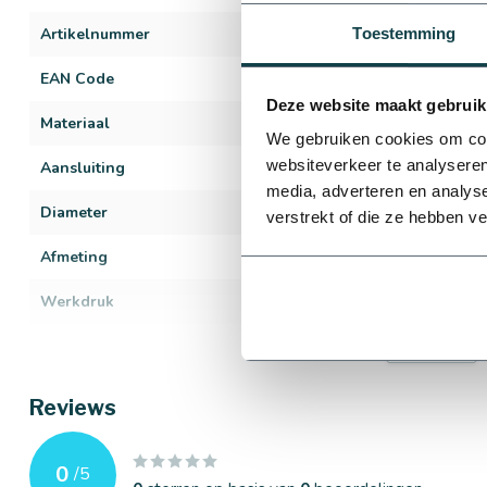
Artikelnummer
355
Toestemming
EAN Code
729617334702
Deze website maakt gebruik
Materiaal
PP (polypropyl
We gebruiken cookies om cont
websiteverkeer te analyseren
Aansluiting
Binnendraad
media, adverteren en analys
Diameter
40 mm
verstrekt of die ze hebben v
Afmeting
1/2" t/m 1"
Werkdruk
16 bar
Kleur
Zwart
Bekijk alles
Reviews
0
/
5