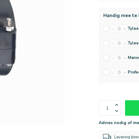
Handig mee te 
Tylee
-
+
Tylee
-
+
Manom
-
+
Profe
-
+
Advies nodig of me
Levering bin