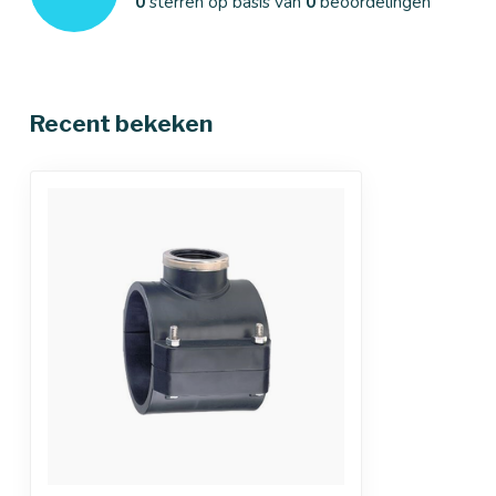
0
sterren op basis van
0
beoordelingen
Recent bekeken