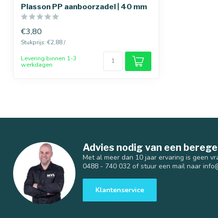
Plasson PP aanboorzadel | 40 mm
€3,80
Stukprijs: €2,88 /
Levering binnen 1-3
werkdagen
Advies nodig van een berege
Met al meer dan 10 jaar ervaring is geen vr
0488 - 740 032 of stuur een mail naar
info
Klantenservice