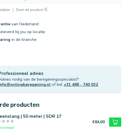
lijken
Deel dit product
rantie
van Nederland
eleverd bij jou op locatie
varing
in de branche
Professioneel advies
Advies nodig van de beregeningsspecialist?
info@onlineberegening.nl
of bel
+31 488 - 740 032
.
rde producten
eenslang | 50 meter | SDR 17
€84,00
voorraad