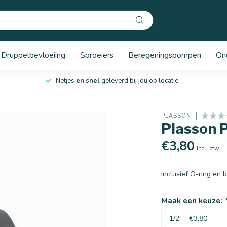
Druppelbevloeiing
Sproeiers
Beregeningspompen
On
Netjes
en snel
geleverd bij jou op locatie
PLASSON
Plasson 
€3,80
Incl. btw
Inclusief O-ring en 
Maak een keuze: