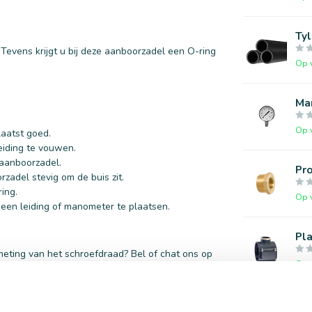
Tyl
evens krijgt u bij deze aanboorzadel een O-ring
Op 
Ma
Op 
aatst goed.
eiding te vouwen.
 aanboorzadel.
Pro
zadel stevig om de buis zit.
ing.
Op 
 een leiding of manometer te plaatsen.
Pl
fmeting van het schroefdraad? Bel of chat ons op
Op 
beregening.nl
.