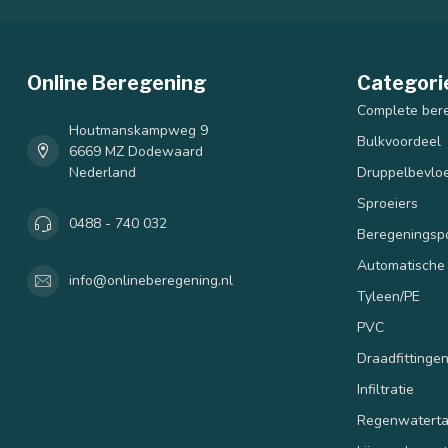
Online Beregening
Categori
Complete ber
Houtmanskampweg 9
Bulkvoordeel
6669 MZ Dodewaard
Nederland
Druppelbevloe
Sproeiers
0488 - 740 032
Beregenings
Automatische
info@onlineberegening.nl
Tyleen/PE
PVC
Draadfittinge
Infiltratie
Regenwatert