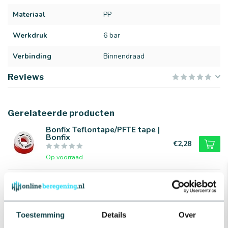
Materiaal
PP
Werkdruk
6 bar
Verbinding
Binnendraad
Reviews
Gerelateerde producten
Bonfix Teflontape/PFTE tape |
Bonfix
€2,28
Op voorraad
PP dubbele nippel | 6 bar
€0,45
Op voorraad
Toestemming
Details
Over