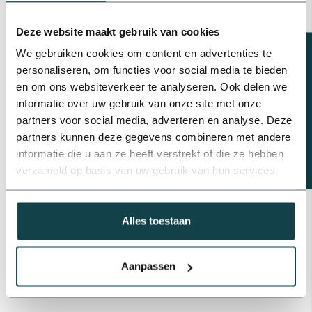
PP knie 90° | 6 bar
€4,25
Deze website maakt gebruik van cookies
Op voorraad
Beregeningsplan?
We gebruiken cookies om content en advertenties te
personaliseren, om functies voor social media te bieden
PP verloopnippel | 6 bar
en om ons websiteverkeer te analyseren. Ook delen we
€0,47
Op voorraad
informatie over uw gebruik van onze site met onze
partners voor social media, adverteren en analyse. Deze
partners kunnen deze gegevens combineren met andere
Plasson PP draadstop | 6 bar
informatie die u aan ze heeft verstrekt of die ze hebben
€0,80
Op voorraad
verzameld op basis van uw gebruik van hun services.
Alles toestaan
Professioneel advies
Advies nodig van de beregeningsspecialist?
info@onlineberegening.nl
of bel
+31 488 -
740 032
.
Aanpassen