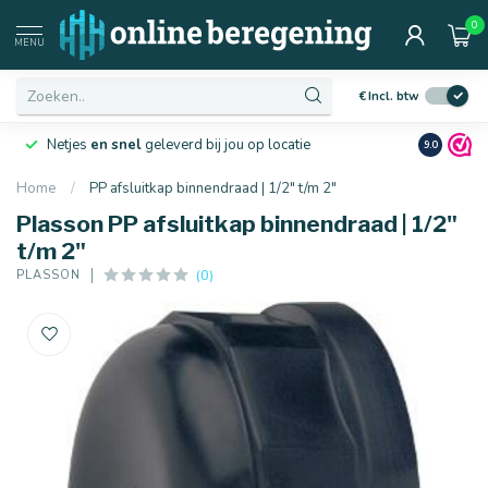
0
MENU
€
Incl. btw
Netjes
en snel
geleverd bij jou op locatie
Ruim
10 j
9.0
Home
/
PP afsluitkap binnendraad | 1/2" t/m 2"
Plasson PP afsluitkap binnendraad | 1/2"
t/m 2"
(0)
PLASSON