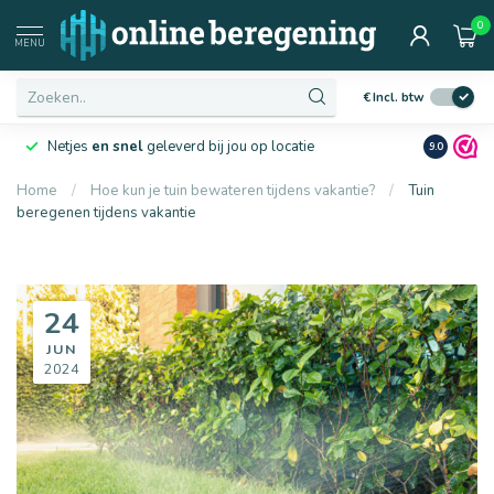
0
MENU
€
Incl. btw
Netjes
en snel
geleverd bij jou op locatie
Ruim
10 j
9.0
Home
/
Hoe kun je tuin bewateren tijdens vakantie?
/
Tuin
beregenen tijdens vakantie
24
JUN
2024