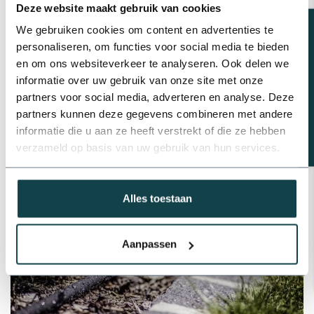
Deze website maakt gebruik van cookies
beregeningssysteem compleet te maken. De complete
Beregeningsplan?
We gebruiken cookies om content en advertenties te
beregeningssets zijn zorgvuldig samengesteld om aan jouw
personaliseren, om functies voor social media te bieden
wensen te voldoen.
en om ons websiteverkeer te analyseren. Ook delen we
informatie over uw gebruik van onze site met onze
partners voor social media, adverteren en analyse. Deze
partners kunnen deze gegevens combineren met andere
informatie die u aan ze heeft verstrekt of die ze hebben
verzameld op basis van uw gebruik van hun services.
Alles toestaan
Aanpassen