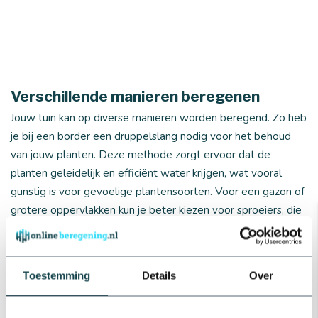
Verschillende manieren beregenen
Jouw tuin kan op diverse manieren worden beregend. Zo heb
je bij een border een druppelslang nodig voor het behoud
van jouw planten. Deze methode zorgt ervoor dat de
planten geleidelijk en efficiënt water krijgen, wat vooral
gunstig is voor gevoelige plantensoorten. Voor een gazon of
grotere oppervlakken kun je beter kiezen voor sproeiers, die
een gelijkmatige verdeling van water over het hele gebied
garanderen. Dit is ideaal om het gras gezond te houden
tijdens warme zomerdagen.
Toestemming
Details
Over
Bestel onze
complete beregeningssets.
Deze sets bevatten
alle materialen om de installatie van een automatisch