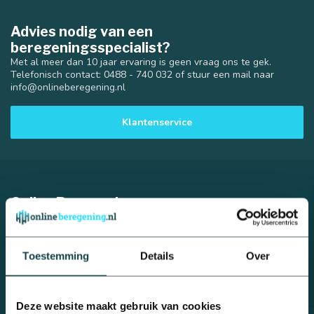
Advies nodig van een
beregeningsspecialist?
Met al meer dan 10 jaar ervaring is geen vraag ons te gek.
Telefonisch contact: 0488 - 740 032 of stuur een mail naar
info@onlineberegening.nl
Klantenservice
25 mm
32 mm
Online Beregening
Houtmanskampweg 9
6669 MZ Dodewaard
Toestemming
Details
Over
Nederland
0488 - 740 032
Deze website maakt gebruik van cookies