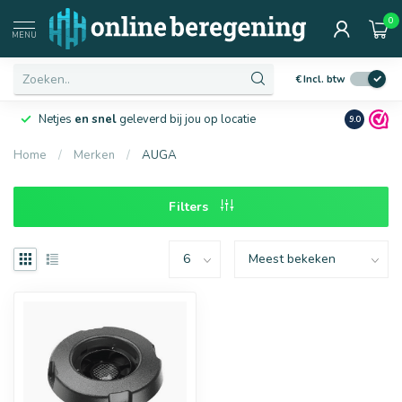
0
Afmetingen
MENU
€
Incl. btw
Netjes
en snel
geleverd bij jou op locatie
Ruim
10 j
9.0
Home
/
Merken
/
AUGA
16 mm
20 mm
Filters