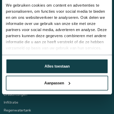
Beregeningsplan?
We gebruiken cookies om content en advertenties te
info@onlineberegening.nl
personaliseren, om functies voor social media te bieden
en om ons websiteverkeer te analyseren. Ook delen we
informatie over uw gebruik van onze site met onze
Categorieën
partners voor social media, adverteren en analyse. Deze
Complete beregeningssets
partners kunnen deze gegevens combineren met andere
Bulkvoordeel
informatie die u aan ze heeft verstrekt of die ze hebben
Druppelbevloeiing
verzameld op basis van uw gebruik van hun services.
Sproeiers
Beregeningspompen
Alles toestaan
Automatische beregening
Tyleen/PE
Aanpassen
PVC
Draadfittingen
Infiltratie
Regenwatertank