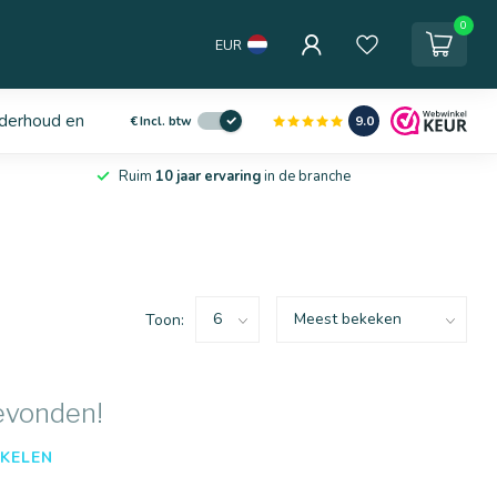
0
EUR
derhoud en service
9.0
€
Incl. btw
Ruim
10 jaar ervaring
in de branche
Toon:
evonden!
KELEN