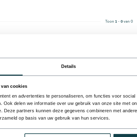
Toon
1
-
0
van 0
Details
ningsspecialist?
20 mm
25 mm
aag ons te gek. Telefonisch contact:
@onlineberegening.nl
 van cookies
ent en advertenties te personaliseren, om functies voor social
. Ook delen we informatie over uw gebruik van onze site met on
e. Deze partners kunnen deze gegevens combineren met andere i
erzameld op basis van uw gebruik van hun services.
50 mm
63 mm