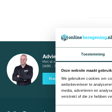
Afmetingen
Toestemming
Advies nodig van een berege
16 mm
Met al meer dan 10 jaar ervaring is geen vr
0488 - 740 032 of stuur een mail naar
info
Deze website maakt gebruik
Klantenservice
We gebruiken cookies om cont
websiteverkeer te analyseren
media, adverteren en analys
verstrekt of die ze hebben v
40 mm