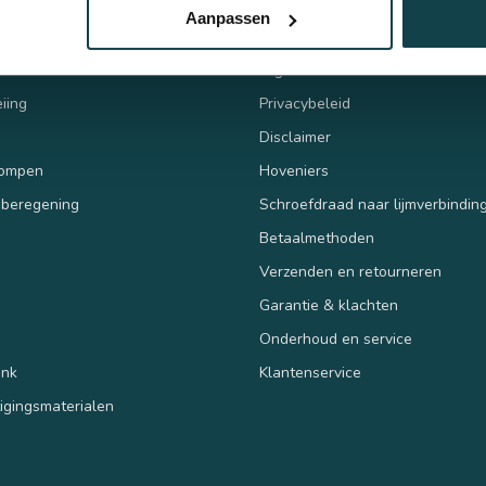
eën
Informatie
Aanpassen
egeningssets
Over ons
Algemene voorwaarden
iing
Privacybeleid
110 mm
Disclaimer
pompen
Hoveniers
 beregening
Schroefdraad naar lijmverbindin
Betaalmethoden
Verzenden en retourneren
n
Garantie & klachten
Onderhoud en service
ank
Klantenservice
tigingsmaterialen