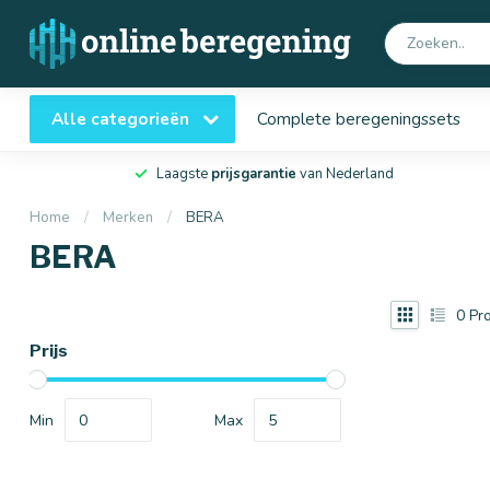
Alle categorieën
Complete beregeningssets
Laagste
prijsgarantie
van Nederland
Home
/
Merken
/
BERA
BERA
0
Pro
Prijs
Min
Max