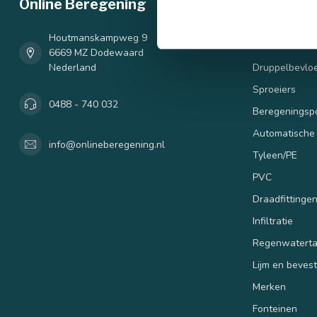
Online Beregening
Categori
Complete ber
Houtmanskampweg 9
Bulkvoordeel
6669 MZ Dodewaard
Nederland
Druppelbevloe
90 mm
Sproeiers
0488 - 740 032
Beregenings
Automatische
info@onlineberegening.nl
Tyleen/PE
PVC
Draadfittinge
Infiltratie
Regenwatert
Lijm en beves
Merken
Fonteinen