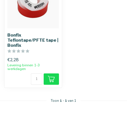
Bonfix
Teflontape/PFTE tape |
Bonfix
€2,28
Levering binnen 1-3
werkdagen
Toon
1
-
1
van 1