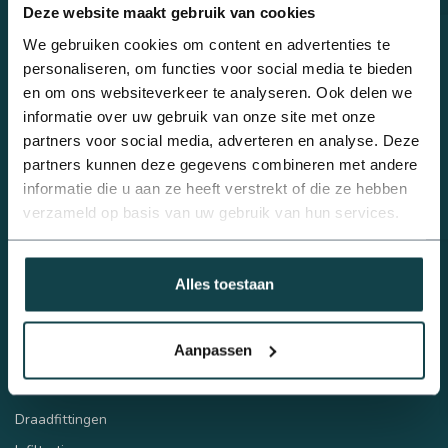
Deze website maakt gebruik van cookies
0488 - 740 032
Beregeningsplan?
We gebruiken cookies om content en advertenties te
personaliseren, om functies voor social media te bieden
info@onlineberegening.nl
en om ons websiteverkeer te analyseren. Ook delen we
informatie over uw gebruik van onze site met onze
partners voor social media, adverteren en analyse. Deze
Categorieën
partners kunnen deze gegevens combineren met andere
Complete beregeningssets
informatie die u aan ze heeft verstrekt of die ze hebben
Bulkvoordeel
verzameld op basis van uw gebruik van hun services.
Druppelbevloeiing
Sproeiers
Alles toestaan
Beregeningspompen
Automatische beregening
Aanpassen
Tyleen/PE
PVC
Draadfittingen