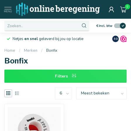
0
Afmetingen
MENU
€
Incl. btw
Netjes
en snel
geleverd bij jou op locatie
Ruim
10 j
9.0
Home
/
Merken
/
Bonfix
Bonfix
16 mm
20 mm
Filters