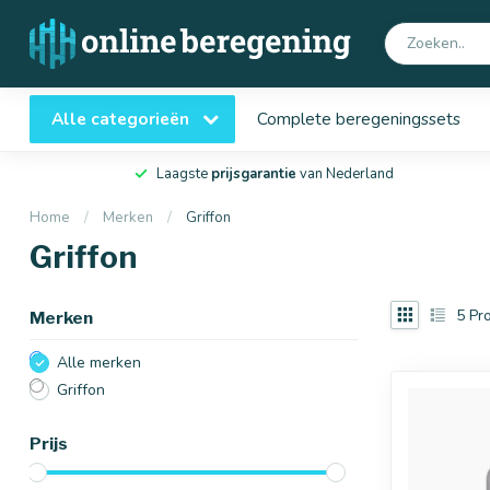
Alle categorieën
Complete beregeningssets
Laagste
prijsgarantie
van Nederland
Home
/
Merken
/
Griffon
Griffon
5
Pro
Merken
Alle merken
Griffon
Prijs