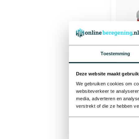
Afmetingen
Toestemming
16 mm
Griffon Gr
Deze website maakt gebruik
We gebruiken cookies om cont
websiteverkeer te analyseren
media, adverteren en analys
€12,21
verstrekt of die ze hebben v
40 mm
Neem contac