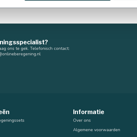
110 mm
ningsspecialist?
aag ons te gek. Telefonisch contact:
@onlineberegening.nl
eën
Informatie
egeningssets
Over ons
Algemene voorwaarden