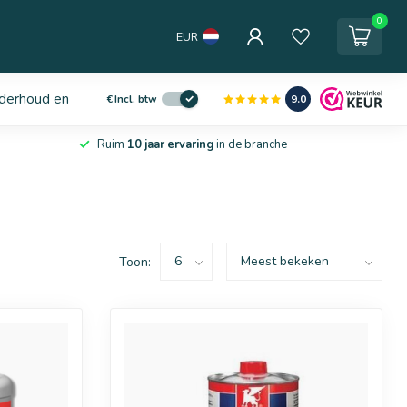
0
EUR
derhoud en service
9.0
€
Incl. btw
Ruim
10 jaar ervaring
in de branche
Toon: