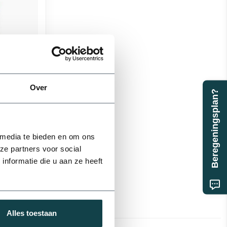
Over
Beregeningsplan?
32 mm
r | 1 liter
 media te bieden en om ons
ze partners voor social
nformatie die u aan ze heeft
75 mm
Alles toestaan