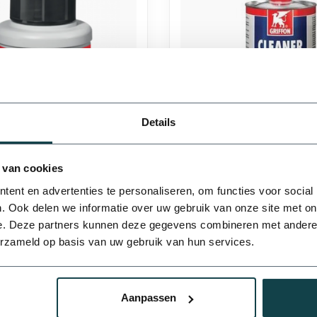
Details
20 mm
25 mm
iffon PVC lijm | 250 ml
Griffon Griffon PVC reinige
 van cookies
ent en advertenties te personaliseren, om functies voor social
€22,64
€26,62
. Ook delen we informatie over uw gebruik van onze site met on
Stukprijs: €13,86 /
e. Deze partners kunnen deze gegevens combineren met andere i
erzameld op basis van uw gebruik van hun services.
Levering binnen 1-3
50 mm
63 mm
werkdagen
t met ons op.
Aanpassen
Toon
1
-
5
van 5