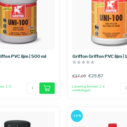
iffon PVC lijm | 500 ml
Griffon Griffon PVC lijm | 1
€29,87
€37,10
nen 1-3
Levering binnen 1-3
werkdagen
-15%