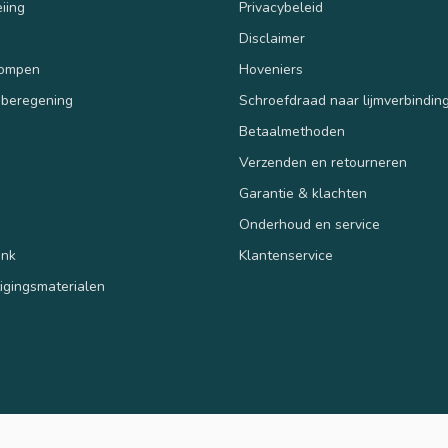
iing
Privacybeleid
Disclaimer
pompen
Hoveniers
 beregening
Schroefdraad naar lijmverbindin
Betaalmethoden
Verzenden en retourneren
n
Garantie & klachten
Onderhoud en service
ank
Klantenservice
tigingsmaterialen