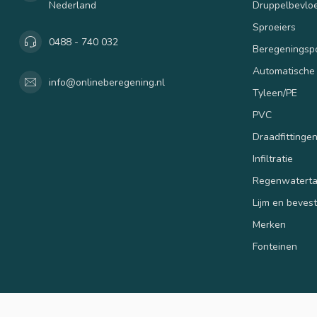
Nederland
Druppelbevloe
Sproeiers
0488 - 740 032
Beregenings
Automatische
info@onlineberegening.nl
Tyleen/PE
PVC
Draadfittinge
Infiltratie
Regenwatert
Lijm en beves
Merken
Fonteinen