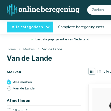
Alle categorieën
Complete beregeningssets
Laagste
prijsgarantie
van Nederland
Home
/
Merken
/
Van de Lande
Van de Lande
5
Pro
Merken
Alle merken
Van de Lande
Afmetingen
16 mm
(2)