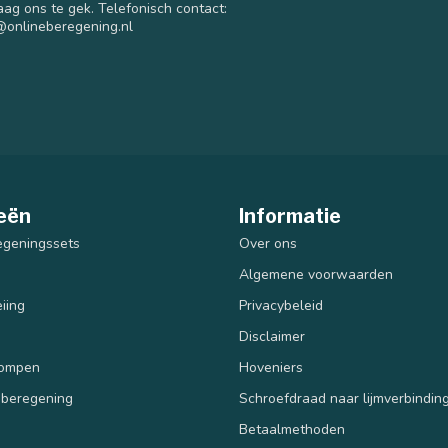
aag ons te gek. Telefonisch contact:
@onlineberegening.nl
eën
Informatie
egeningssets
Over ons
Algemene voorwaarden
iing
Privacybeleid
Disclaimer
pompen
Hoveniers
 beregening
Schroefdraad naar lijmverbindin
Betaalmethoden