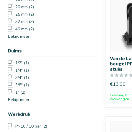
20 mm
(2)
25 mm
(2)
32 mm
(3)
40 mm
(2)
Bekijk meer
Duims
Van de L
1/2"
(1)
beugel PP
stuks
1/4"
(1)
3/4"
(1)
€13,00
3/8"
(1)
1"
(2)
Levering bin
werkdagen
Bekijk meer
Werkdruk
PN10 / 10 bar
(2)