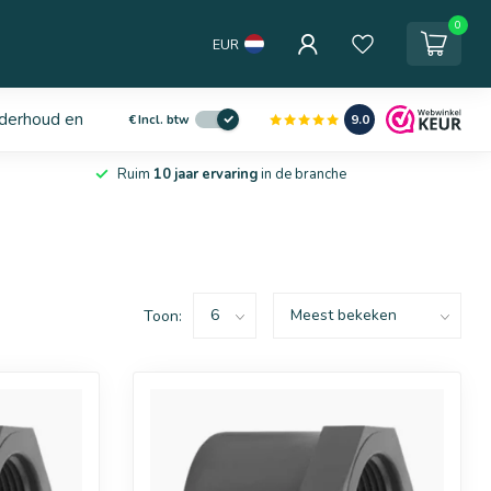
0
EUR
derhoud en service
9.0
€
Incl. btw
Ruim
10 jaar ervaring
in de branche
Toon: