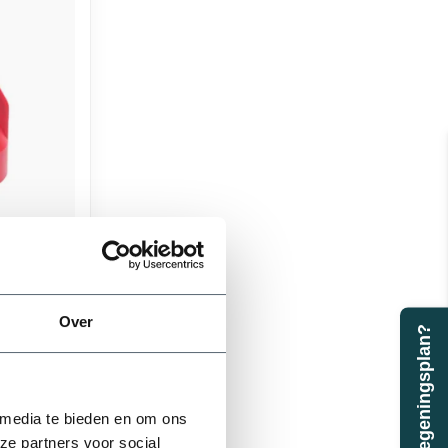
er | 16
Over
Beregeningsplan?
32 mm
 media te bieden en om ons
ze partners voor social