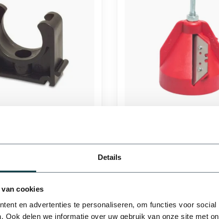
nde PP buisklem zonder
Van de Lande VDL afbram
16 t/m 32 mm
t/m 63 mm
Details
€27,49
20 mm
25 mm
nen 1-3
Levering binnen 1-3
werkdagen
 van cookies
ent en advertenties te personaliseren, om functies voor social
. Ook delen we informatie over uw gebruik van onze site met on