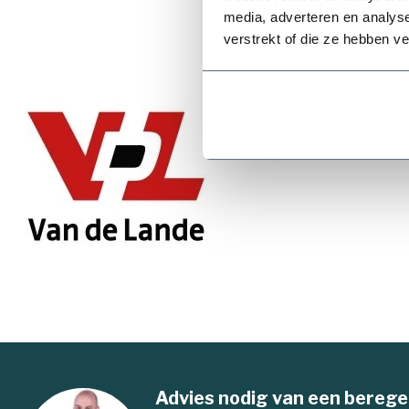
media, adverteren en analys
verstrekt of die ze hebben v
40 mm
Van de 
Van de Lande i
Nederland. Elk
90 mm
Advies nodig van een berege