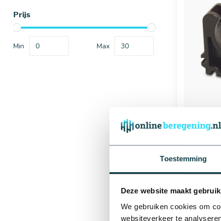
Prijs
Min
Max
Afmetingen
Van de La
beugel | 
Toestemming
€0,51
16 mm
Levering bin
werkdagen
Deze website maakt gebruik
We gebruiken cookies om cont
websiteverkeer te analyseren