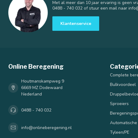
Met al meer dan 10 jaar ervaring is geen vr
0488 - 740 032 of stuur een mail naar
info
Klantenservice
Online Beregening
Categori
Complete ber
Houtmanskampweg 9
Bulkvoordeel
6669 MZ Dodewaard
Nederland
Druppelbevloe
Sproeiers
0488 - 740 032
Beregenings
Automatische
info@onlineberegening.nl
Tyleen/PE