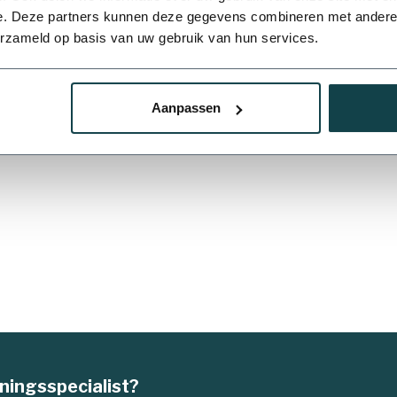
Toon
1
-
5
van 5
e. Deze partners kunnen deze gegevens combineren met andere i
erzameld op basis van uw gebruik van hun services.
50 mm
63 mm
Lande
Aanpassen
s een producent van een breed assortiment aan fiitingen uit PVC en PE
 product wordt streng gecontroleerd en verzekeren zij topkwaliteit op 
110 mm
ningsspecialist?