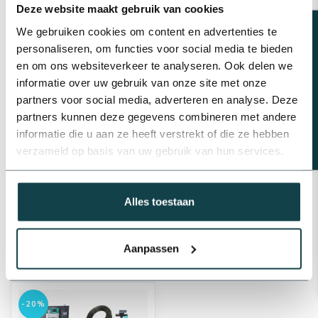
€375,25
Deze website maakt gebruik van cookies
Op voorraad
Beregeningsplan?
We gebruiken cookies om content en advertenties te
personaliseren, om functies voor social media te bieden
Poliext Complete
druppelslangset voor grote
en om ons websiteverkeer te analyseren. Ook delen we
border | 100 meter
€108,05
informatie over uw gebruik van onze site met onze
partners voor social media, adverteren en analyse. Deze
Op voorraad
partners kunnen deze gegevens combineren met andere
informatie die u aan ze heeft verstrekt of die ze hebben
verzameld op basis van uw gebruik van hun services.
Professioneel advies
Advies nodig van de beregeningsspecialist?
info@onlineberegening.nl
of bel
+31 488 -
740 032
.
Alles toestaan
Aanpassen
Recent bekeken
-20%