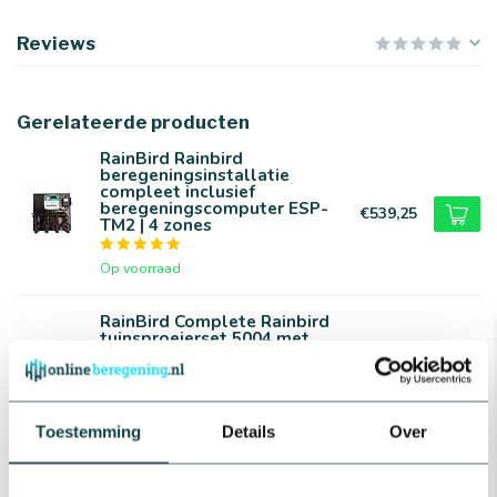
Reviews
Gerelateerde producten
RainBird Rainbird
beregeningsinstallatie
compleet inclusief
beregeningscomputer ESP-
€539,25
TM2 | 4 zones
Op voorraad
RainBird Complete Rainbird
tuinsproeierset 5004 met
tyleenslang | 6 pop-
€265,72
upsproeiers
Op voorraad
Toestemming
Details
Over
Kin Pumps Hydrofoorpomp
HRD 100/25