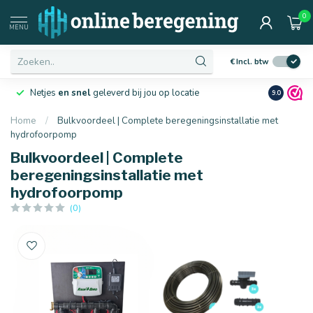
0
MENU
€
Incl. btw
Netjes
en snel
geleverd bij jou op locatie
Ruim
10 j
9.0
Home
/
Bulkvoordeel | Complete beregeningsinstallatie met
hydrofoorpomp
Bulkvoordeel | Complete
beregeningsinstallatie met
hydrofoorpomp
(0)