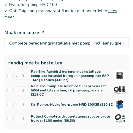
✓ Hydrofoorpomp HRD 100
✓ Opt: Zuigslang transparant 5 meter met onderdelen
Lees
meer
.
Maak een keuze:
*
Handig mee te bestellen:
RainBird Rainbird beregeningsinstallatie
compleet inclusief beregeningscomputer ESP-
-
+
TM2 | 4 zones (445,66)
RainBird Complete Rainbird tuinsproeierset
5004 met tyleenslang | 6 pop-upsproeiers
-
+
(219,60)
Kin Pumps Hydrofoorpomp HRD 100/25 (310,12)
-
+
Poliext Complete druppelslangset voor grote
-
+
border | 100 meter (89,30)