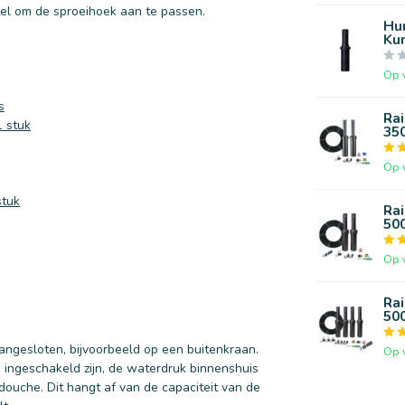
el om de sproeihoek aan te passen.
Hu
Kun
Op 
s
Rai
1 stuk
350
Op 
stuk
Rai
500
Op 
Rai
500
ngesloten, bijvoorbeeld op een buitenkraan.
Op 
jd ingeschakeld zijn, de waterdruk binnenshuis
douche. Dit hangt af van de capaciteit van de