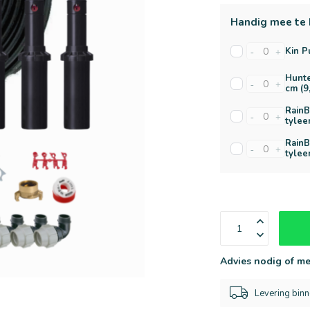
Handig mee te 
Kin P
-
+
Hunte
-
+
cm (9
RainB
-
+
tylee
RainB
-
+
tylee
Advies nodig of me
Levering bin