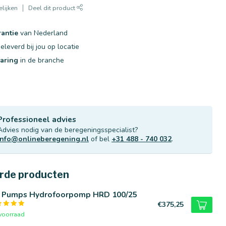
lijken
Deel dit product
rantie
van Nederland
eleverd bij jou op locatie
varing
in de branche
Professioneel advies
Advies nodig van de beregeningsspecialist?
info@onlineberegening.nl
of bel
+31 488 - 740 032
.
rde producten
n Pumps Hydrofoorpomp HRD 100/25
€375,25
voorraad