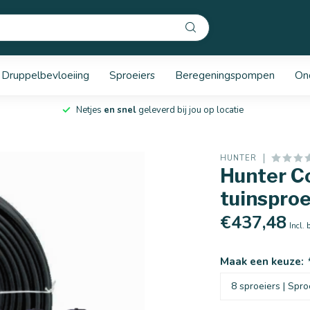
Druppelbevloeiing
Sproeiers
Beregeningspompen
On
Netjes
en snel
geleverd bij jou op locatie
HUNTER
Hunter C
tuinsproe
€437,48
Incl. 
Maak een keuze: