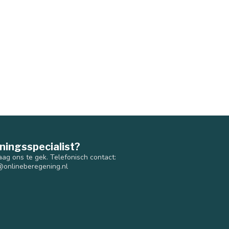
ningsspecialist?
aag ons te gek. Telefonisch contact:
@onlineberegening.nl