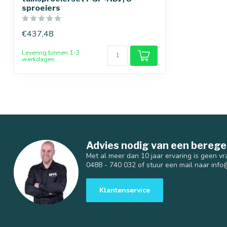
sproeiers
€437,48
Levering binnen 1-3
werkdagen
Advies nodig van een berege
Met al meer dan 10 jaar ervaring is geen vr
0488 - 740 032 of stuur een mail naar
info
Klantenservice