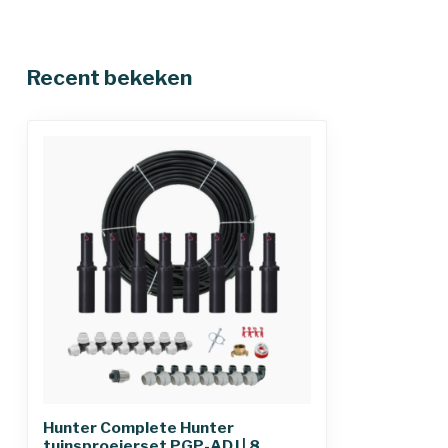
Materiaal sproeier
Kunststof
Recent bekeken
Hunter Complete Hunter
tuinsproeierset PGP-ADJ | 8