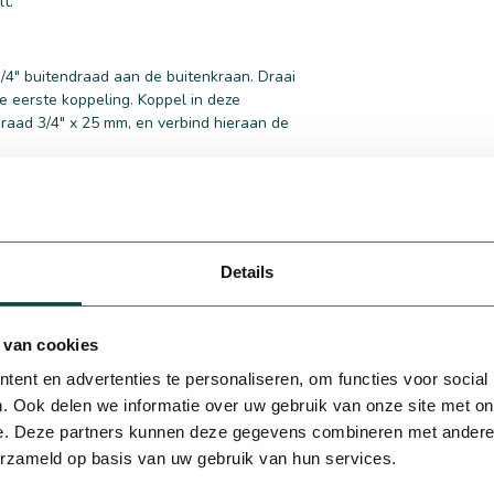
t.
/4" buitendraad aan de buitenkraan. Draai
 eerste koppeling. Koppel in deze
raad 3/4" x 25 mm, en verbind hieraan de
tation
maat. Wij hebben hiervoor een compleet
gekoppeld kan worden. Dit kan door tyleen
te koppelen en vervolgens de tyleenslang aan
Details
n verschillende groepen.
 van cookies
of heb je een andere vraag? Neem gerust
ent en advertenties te personaliseren, om functies voor social
. Ook delen we informatie over uw gebruik van onze site met on
e. Deze partners kunnen deze gegevens combineren met andere i
erzameld op basis van uw gebruik van hun services.