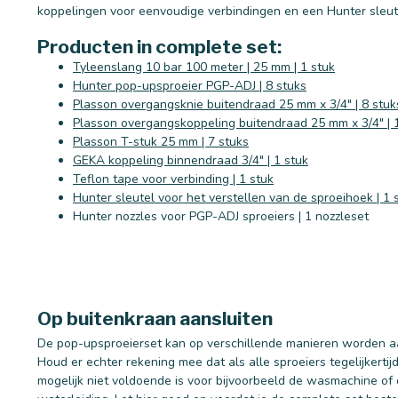
koppelingen voor eenvoudige verbindingen en een Hunter sleut
Producten in complete set:
Tyleenslang 10 bar 100 meter | 25 mm | 1 stuk
Hunter pop-upsproeier PGP-ADJ | 8 stuks
Plasson overgangsknie buitendraad 25 mm x 3/4" | 8 stuk
Plasson overgangskoppeling buitendraad 25 mm x 3/4" | 
Plasson T-stuk 25 mm | 7 stuks
GEKA koppeling binnendraad 3/4" | 1 stuk
Teflon tape voor verbinding | 1 stuk
Hunter sleutel voor het verstellen van de sproeihoek | 1 
Hunter nozzles voor PGP-ADJ sproeiers | 1 nozzleset
Op buitenkraan aansluiten
De pop-upsproeierset kan op verschillende manieren worden aa
Houd er echter rekening mee dat als alle sproeiers tegelijkerti
mogelijk niet voldoende is voor bijvoorbeeld de wasmachine of 