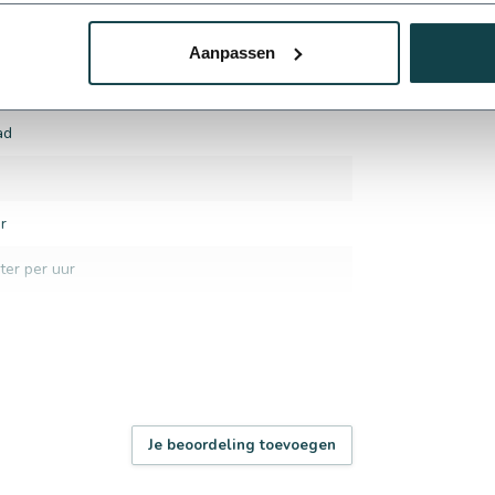
9
Aanpassen
ad
r
ter per uur
Je beoordeling toevoegen