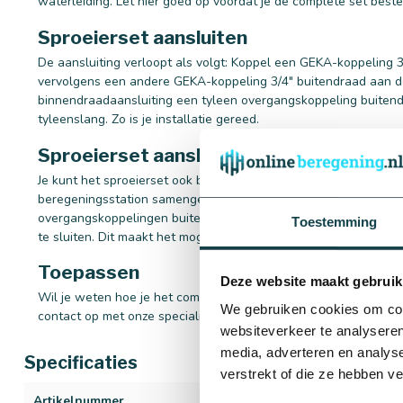
waterleiding. Let hier goed op voordat je de complete set bestel
Sproeierset aansluiten
De aansluiting verloopt als volgt: Koppel een GEKA-koppeling 3
vervolgens een andere GEKA-koppeling 3/4" buitendraad aan de
binnendraadaansluiting een tyleen overgangskoppeling buitend
tyleenslang. Zo is je installatie gereed.
Sproeierset aansluiten op beregeningss
Je kunt het sproeierset ook bedienen via een beregeningsauto
beregeningsstation samengesteld, waaraan de tuinsproeierset 
overgangskoppelingen buitendraad 1" aan de magneetkleppen 
Toestemming
te sluiten. Dit maakt het mogelijk om de sproeiers te verdelen i
Toepassen
Deze website maakt gebruik
Wil je weten hoe je het complete sproeierset kunt toepassen 
We gebruiken cookies om cont
contact op met onze specialisten, wij helpen je graag!
websiteverkeer te analyseren
media, adverteren en analys
Specificaties
verstrekt of die ze hebben v
Artikelnummer
1502