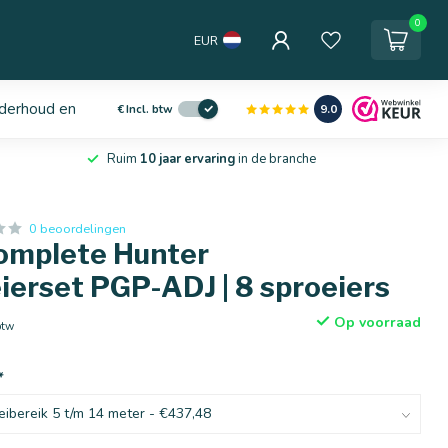
0
EUR
derhoud en service
9.0
€
Incl. btw
Ruim
10 jaar ervaring
in de branche
0 beoordelingen
omplete Hunter
ierset PGP-ADJ | 8 sproeiers
Op voorraad
btw
*