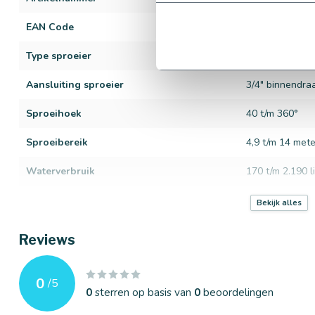
EAN Code
615054814612
Type sproeier
PGP-ADJ
Aansluiting sproeier
3/4" binnendra
Sproeihoek
40 t/m 360°
Sproeibereik
4,9 t/m 14 mete
Waterverbruik
170 t/m 2.190 li
Aantal sproeiers
8 sproeiers
Bekijk alles
Diameter tyleenslang
ø 25 mm
Reviews
Merk
Hunter
0
/
5
Werkdruk
1,7 t/m 4,5 bar
0
sterren op basis van
0
beoordelingen