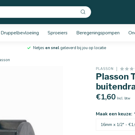
Druppelbevloeiing
Sproeiers
Beregeningspompen
On
Netjes
en snel
geleverd bij jou op locatie
lasson
PLASSON
Plasson 
buitendra
€1,60
Incl. btw
Maak een keuze: