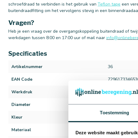
schroefdraad te verbinden is het gebruik van
Teflon tape
een vere
buitendraadfitting om het vervolgens stevig in een binnendraadaa
Vragen?
Heb je een vraag over de overgangskoppeling buitendraad of twijfe
werkdagen tussen 8:00 en 17:00 uur of mail naar
info@onlinebere
Specificaties
Artikelnummer
36
EAN Code
729617334653
Werkdruk
16 bar
Diameter
16 t/m 32 mm
Toestemming
Kleur
Zwart | grijs
Materiaal
Tyleen/PE
Deze website maakt gebruik