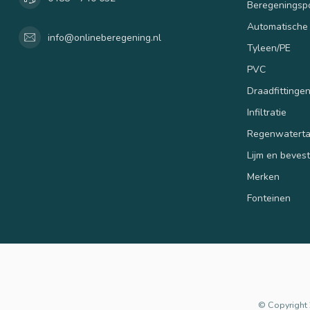
Beregenings
Automatische
info@onlineberegening.nl
Tyleen/PE
PVC
Draadfittinge
Infiltratie
Regenwatert
Lijm en beves
Merken
Fonteinen
© Copyright