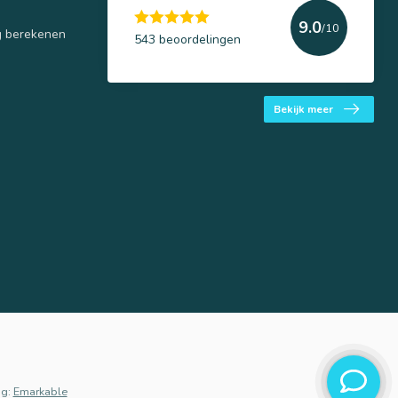
9.0
/10
g berekenen
543 beoordelingen
Bekijk meer
g:
Emarkable