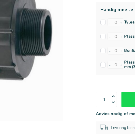
Handig mee te 
Tylee
-
+
Plass
-
+
Bonfi
-
+
Plass
-
+
mm (3
Advies nodig of me
Levering bin