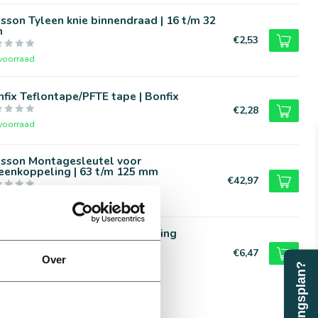
sson Tyleen knie binnendraad | 16 t/m 32
m
€2,53
voorraad
fix Teflontape/PFTE tape | Bonfix
€2,28
voorraad
asson Montagesleutel voor
eenkoppeling | 63 t/m 125 mm
€42,97
voorraad
asson Tyleen overgangskoppeling
tendraad | 40 t/m 63 mm
€6,47
Over
Beregeningsplan?
voorraad