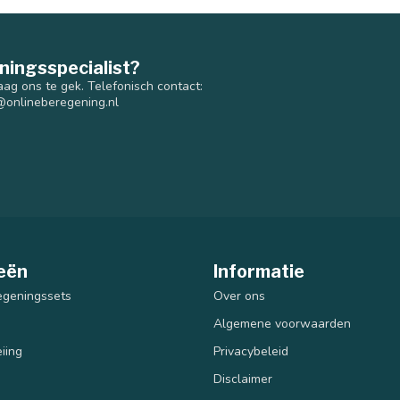
ningsspecialist?
aag ons te gek. Telefonisch contact:
@onlineberegening.nl
eën
Informatie
egeningssets
Over ons
Algemene voorwaarden
iing
Privacybeleid
Disclaimer