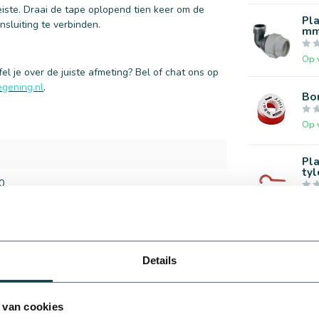
iste. Draai de tape oplopend tien keer om de
Pla
nsluiting te verbinden.
m
Op 
l je over de juiste afmeting? Bel of chat ons op
gening.nl
.
Bon
Op 
Pl
tyl
0
Op 
Pl
bui
Details
Op 
 van cookies