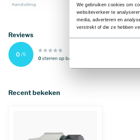
Aansluiting
Klem x buitend
We gebruiken cookies om cont
websiteverkeer te analyseren
Merk
Plasson
Bekijk alles
media, adverteren en analys
verstrekt of die ze hebben v
Reviews
0
/
5
0
sterren op basis van
0
beoordelingen
Recent bekeken