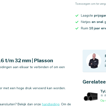
Toevoegen om te verge
Laagste
prijsga
Netjes
en snel
g
Ruim
10 jaar er
6 t/m 32 mm | Plasson
eidingen aan elkaar te verbinden of om een
Gerelatee
er met een hoge druk vervoerd kan worden.
Tyl
Op 
aansluiten? Bekijk dan onze
handleiding
. Om de