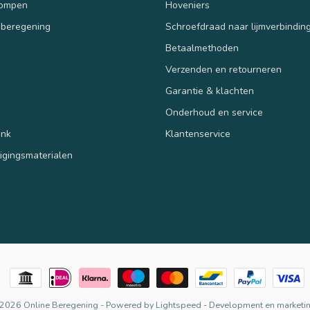
pompen
Hoveniers
 beregening
Schroefdraad naar lijmverbindin
Betaalmethoden
Verzenden en retourneren
n
Garantie & klachten
Onderhoud en service
ank
Klantenservice
tigingsmaterialen
 2026 Online Beregening
- Powered by
Lightspeed
-
Development en marketin