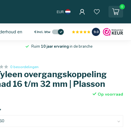
0
EUR
derhoud en service
9.0
€
Incl. btw
Ruim
10 jaar ervaring
in de branche
0 beoordelingen
Tyleen overgangskoppeling
ad 16 t/m 32 mm | Plasson
Op voorraad
*