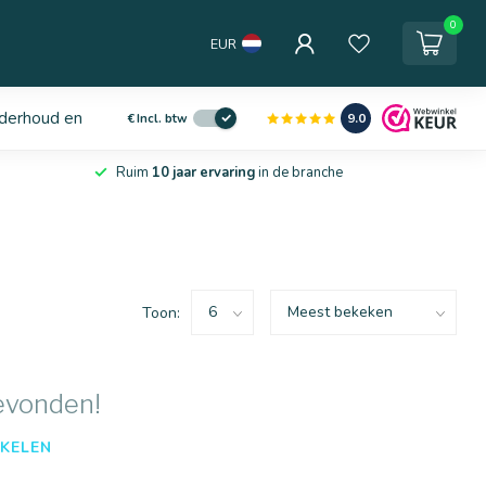
0
EUR
derhoud en service
9.0
€
Incl. btw
Ruim
10 jaar ervaring
in de branche
Toon:
evonden!
KELEN