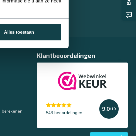
nformatie die u aan ze heeft
75 mm
Alles toestaan
Klantbeoordelingen
9.0
/10
g berekenen
543 beoordelingen