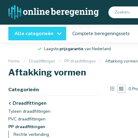
Alle categorieën
Complete beregeningssets
Laagste
prijsgarantie
van Nederland
Home
/
Draadfittingen
/
PP draadfittingen
/
Aftakking vormen
Aftakking vormen
0
Pro
Categorieën
Draadfittingen
Tyleen draadfittingen
PVC draadfittingen
PP draadfittingen
Rechte verbinding