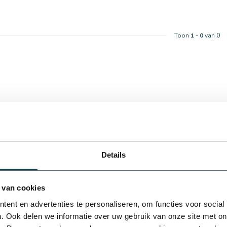
Toon
1
-
0
van 0
Details
20 mm
25 mm
 van cookies
ningsspecialist?
ent en advertenties te personaliseren, om functies voor social
aag ons te gek. Telefonisch contact:
. Ook delen we informatie over uw gebruik van onze site met on
@onlineberegening.nl