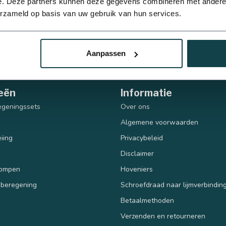
e. Deze partners kunnen deze gegevens combineren met andere i
erzameld op basis van uw gebruik van hun services.
50 mm
63 mm
Aanpassen
eën
Informatie
110 mm
egeningssets
Over ons
Algemene voorwaarden
iing
Privacybeleid
Disclaimer
pompen
Hoveniers
 beregening
Schroefdraad naar lijmverbindin
Betaalmethoden
Verzenden en retourneren