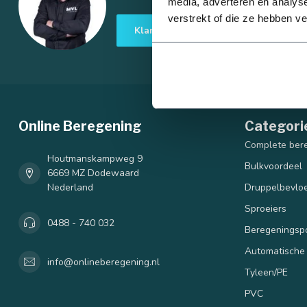
media, adverteren en analys
verstrekt of die ze hebben v
40 mm
Klantenservice
Online Beregening
Categori
90 mm
Complete ber
Houtmanskampweg 9
Bulkvoordeel
6669 MZ Dodewaard
Nederland
Druppelbevloe
Sproeiers
0488 - 740 032
Beregenings
Automatische
info@onlineberegening.nl
Tyleen/PE
PVC