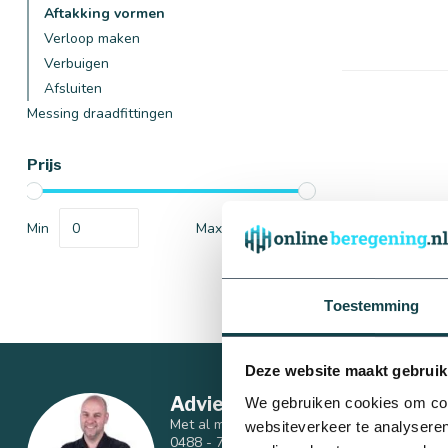
Aftakking vormen
Verloop maken
Verbuigen
Afsluiten
Messing draadfittingen
Afmetingen
Prijs
Min
Max
Toestemming
16 mm
Deze website maakt gebruik
Advies nodig van een berege
We gebruiken cookies om cont
Met al meer dan 10 jaar ervaring is geen vr
websiteverkeer te analyseren
0488 - 740 032 of stuur een mail naar
info